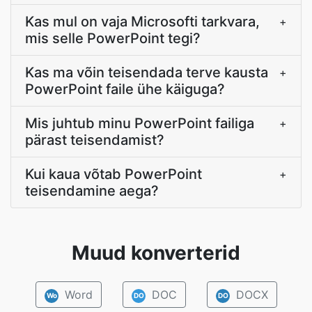
Kas mul on vaja Microsofti tarkvara,
+
mis selle PowerPoint tegi?
Kas ma võin teisendada terve kausta
+
PowerPoint faile ühe käiguga?
Mis juhtub minu PowerPoint failiga
+
pärast teisendamist?
Kui kaua võtab PowerPoint
+
teisendamine aega?
Muud konverterid
Word
DOC
DOCX
Wo
DO
DO