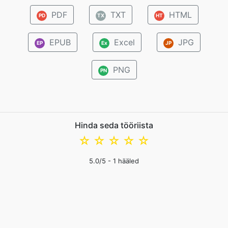
PDF
TXT
HTML
PD
TX
HT
EPUB
Excel
JPG
EP
Ex
JP
PNG
PN
Hinda seda tööriista
☆
☆
☆
☆
☆
5.0
/5 -
1
hääled