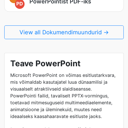
PowerPointist PDF-iks
PD
View all Dokumendimuundurid →
Teave PowerPoint
Microsoft PowerPoint on võimas esitlustarkvara,
mis võimaldab kasutajatel luua dünaamilisi ja
visuaalselt atraktiivseid slaidiseansse.
PowerPointi failid, tavaliselt PPTX-vormingus,
toetavad mitmesuguseid multimeediaelemente,
animatsioone ja üleminekuid, muutes need
ideaalseks kaasahaaravate esitluste jaoks.