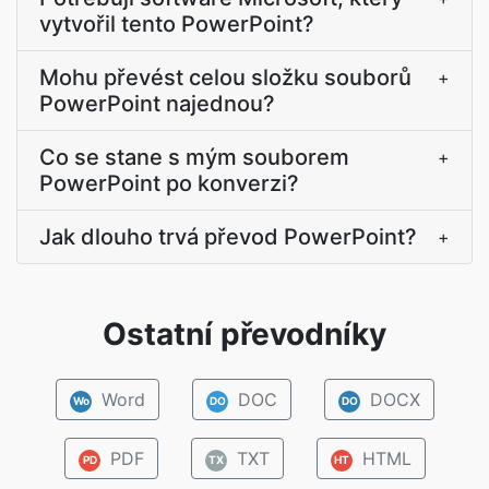
vytvořil tento PowerPoint?
Mohu převést celou složku souborů
+
PowerPoint najednou?
Co se stane s mým souborem
+
PowerPoint po konverzi?
Jak dlouho trvá převod PowerPoint?
+
Ostatní převodníky
Word
DOC
DOCX
Wo
DO
DO
PDF
TXT
HTML
PD
TX
HT