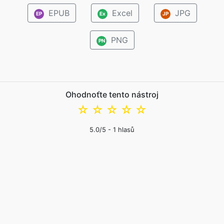
EPUB
Excel
JPG
EP
Ex
JP
PNG
PN
Ohodnoťte tento nástroj
☆
☆
☆
☆
☆
5.0
/5 -
1
hlasů