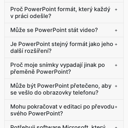
Proč PowerPoint formát, který každý
+
v práci odešle?
Může se PowerPoint stát video?
+
Je PowerPoint stejný formát jako jeho
+
další rozšíření?
Proč moje snímky vypadají jinak po
+
přeměně PowerPoint?
Může být PowerPoint přetečeno, aby
+
se vešlo do obrazovky telefonu?
Mohu pokračovat v editaci po převodu
+
svého PowerPoint?
Potřebuji software Microsoft, který
+