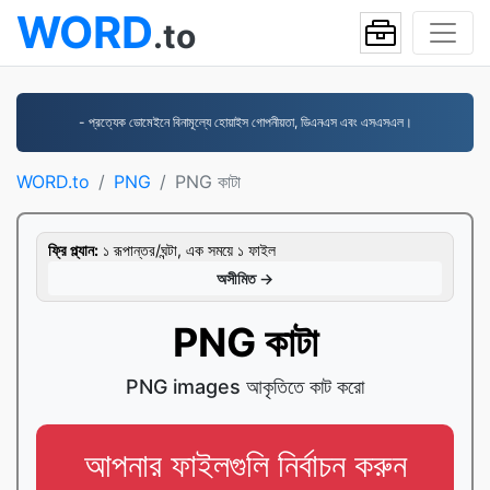
WORD
.to
- প্রত্যেক ডোমেইনে বিনামূল্যে হোয়াইস গোপনীয়তা, ডিএনএস এবং এসএসএল।
WORD.to
PNG
PNG কাটা
ফ্রি প্ল্যান:
১ রূপান্তর/ঘন্টা, এক সময়ে ১ ফাইল
অসীমিত →
PNG কাটা
PNG images আকৃতিতে কাট করো
আপনার ফাইলগুলি নির্বাচন করুন