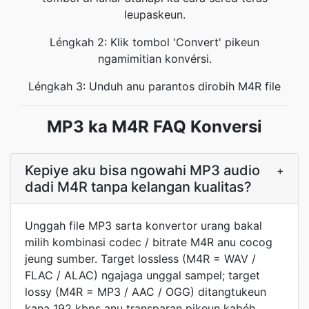
leupaskeun.
Léngkah 2: Klik tombol 'Convert' pikeun
ngamimitian konvérsi.
Léngkah 3: Unduh anu parantos dirobih M4R file
MP3 ka M4R FAQ Konversi
Kepiye aku bisa ngowahi MP3 audio
+
dadi M4R tanpa kelangan kualitas?
Unggah file MP3 sarta konvertor urang bakal
milih kombinasi codec / bitrate M4R anu cocog
jeung sumber. Target lossless (M4R = WAV /
FLAC / ALAC) ngajaga unggal sampel; target
lossy (M4R = MP3 / AAC / OGG) ditangtukeun
kana 192 kbps anu transparan pikeun kabéh