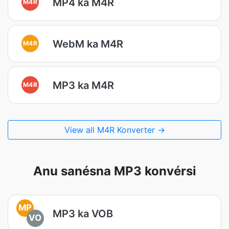
MP4 ka M4R
M4R
WebM ka M4R
M4R
MP3 ka M4R
M4R
View all M4R Konverter →
Anu sanésna MP3 konvérsi
MP
MP3 ka VOB
VO