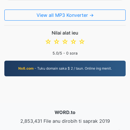
View all MP3 Konverter →
Nilai alat ieu
☆
☆
☆
☆
☆
5.0
/5 -
0
sora
Ns6.com
- Tuku domain saka $ 2 / taun. Online ing menit.
WORD.to
2,853,431 File anu dirobih ti saprak 2019