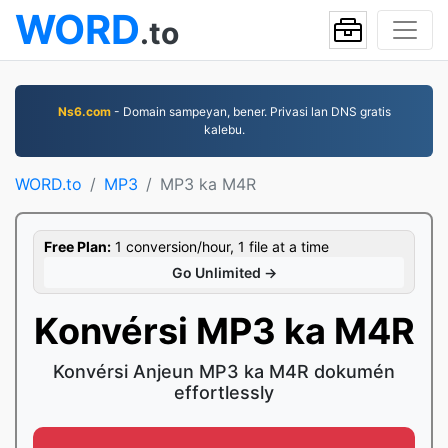
WORD
.to
Ns6.com
- Domain sampeyan, bener. Privasi lan DNS gratis
kalebu.
WORD.to
MP3
MP3 ka M4R
Free Plan:
1 conversion/hour, 1 file at a time
Go Unlimited →
Konvérsi MP3 ka M4R
Konvérsi Anjeun MP3 ka M4R dokumén
effortlessly