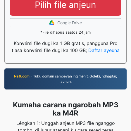
Pilih file anjeun
Google Drive
*File dihapus saatos 24 jam
Konvérsi file dugi ka 1 GB gratis, pangguna Pro
tiasa konvérsi file dugi ka 100 GB;
Daftar ayeuna
Ns6.com
- Tuku domain sampeyan ing menit. Goleki, ndhaptar,
launch.
Kumaha carana ngarobah MP3
ka M4R
Léngkah 1: Unggah anjeun MP3 file nganggo
tombol di luhur atanapi ku cara sered teras