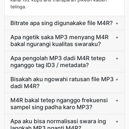
telinga.
Bitrate apa sing digunakake file M4R?
+
Apa ngetik saka MP3 menyang M4R
+
bakal ngurangi kualitas swaraku?
Apa pengolah MP3 dadi M4R tetep
+
nganggo tag ID3 / metadata?
Bisakah aku ngowahi ratusan file MP3
+
dadi M4R?
M4R bakal tetep nganggo frekuensi
+
sampel sing padha karo MP3?
Apa aku bisa normalisasi swara ing
+
langkah MP3 nganti M4R?