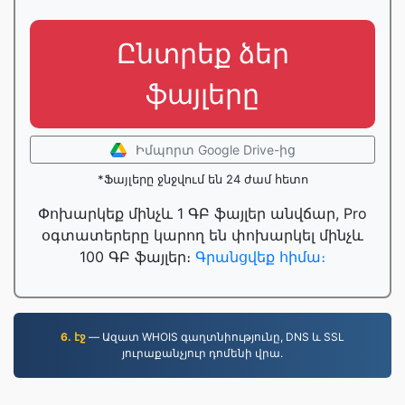
Ընտրեք ձեր
ֆայլերը
Իմպորտ Google Drive-ից
*Ֆայլերը ջնջվում են 24 ժամ հետո
Փոխարկեք մինչև 1 ԳԲ ֆայլեր անվճար, Pro
օգտատերերը կարող են փոխարկել մինչև
100 ԳԲ ֆայլեր։
Գրանցվեք հիմա։
6. էջ
— Ազատ WHOIS գաղտնիությունը, DNS և SSL
յուրաքանչյուր դոմենի վրա.