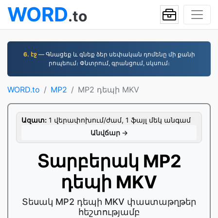
WORD
.to
6. էջ
— Գնացեք և գնեք ձեր սեփական դոմենը մի քանի
րոպեում։ Փնտրում, գրանցում, սկսում։
WORD.to
MP2
MP2 դեպի MKV
Ազատ:
1 վերափոխում/ժամ, 1 ֆայլ մեկ անգամ
Անվճար →
Տարբերակ MP2
դեպի MKV
Տեսակ MP2 դեպի MKV փաստաթղթեր
հեշտությամբ