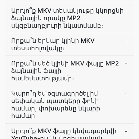
Արդյո՞ք MKV տեսանյութը կկորցնի
+
ձայնային որակը MP2
սկզբնաղբյուրի նկատմամբ։
Որքա՞ն երկար կլինի MKV
+
տեսահոլովակը։
Որքա՞ն մեծ կլինի MKV ֆայլը MP2
+
ձայնային ֆայլի
համեմատությամբ։
Կարո՞ղ եմ օգտագործել իմ
+
սեփական պատկերը ֆոնի
համար, փոխարենը նկարի
համար
Արդյո՞ք MKV ֆայլը կնվագարկվի
+
YouTube-ում և սոցիալական