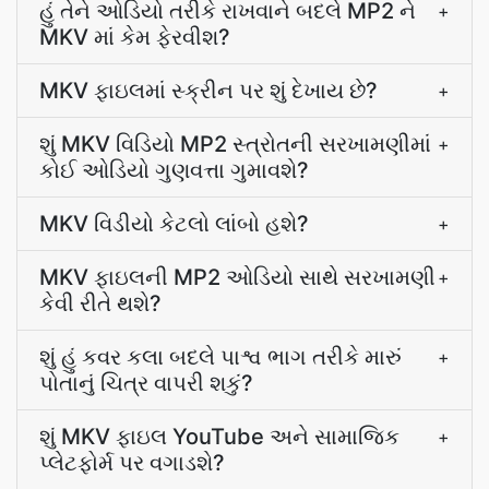
હું તેને ઓડિયો તરીકે રાખવાને બદલે MP2 ને
+
MKV માં કેમ ફેરવીશ?
MKV ફાઇલમાં સ્ક્રીન પર શું દેખાય છે?
+
શું MKV વિડિયો MP2 સ્ત્રોતની સરખામણીમાં
+
કોઈ ઓડિયો ગુણવત્તા ગુમાવશે?
MKV વિડીયો કેટલો લાંબો હશે?
+
MKV ફાઇલની MP2 ઓડિયો સાથે સરખામણી
+
કેવી રીતે થશે?
શું હું કવર કલા બદલે પાશ્વ ભાગ તરીકે મારું
+
પોતાનું ચિત્ર વાપરી શકું?
શું MKV ફાઇલ YouTube અને સામાજિક
+
પ્લેટફોર્મ પર વગાડશે?