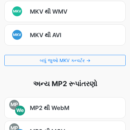
MKV થી WMV
MKV
MKV થી AVI
MKV
બધું જુઓ MKV કન્વર્ટર →
અન્ય MP2 રૂપાંતરણો
MP
MP2 થી WebM
We
MP