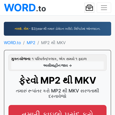
WORD
.to
નસ6. કોમ
- $2/year થી તમારું ડોમેઇન ખરીદો. મિનિટોમાં ઓનલાઇન.
WORD.to
MP2
MP2 થી MKV
મુક્ત યોજના:
૧ પરિવર્તન/કલાક, એક સમયે ૧ ફાઇલ
અસીમાહીન જાવ →
ફેરવો MP2 થી MKV
તમારું રૂપાંતર કરો MP2 થી MKV સરળતાથી
દસ્તાવેજો
તમારી ફાઇલો પસંદ કરો