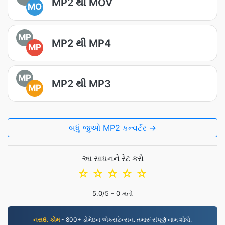
MP2 થી MOV
MO
MP
MP2 થી MP4
MP
MP
MP2 થી MP3
MP
બધું જુઓ MP2 કન્વર્ટર →
આ સાધનને રેટ કરો
☆
☆
☆
☆
☆
5.0
/5 -
0
મતો
નસ6. કોમ
- 800+ ડોમેઇન એક્સટેન્સન. તમારું સંપૂર્ણ નામ શોધો.