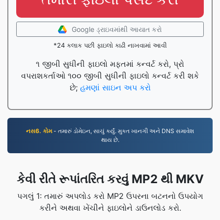
Google ડ્રાઇવમાંથી આયાત કરો
*24 કલાક પછી ફાઇલો કાઢી નાખવામાં આવી
૧ જીબી સુધીની ફાઇલો મફતમાં કન્વર્ટ કરો, પ્રો
વપરાશકર્તાઓ ૧૦૦ જીબી સુધીની ફાઇલો કન્વર્ટ કરી શકે
છે;
હમણાં સાઇન અપ કરો
નસ6. કોમ
- તમારું ડોમેઇન, સાચું કર્યું. મુક્ત ખાનગી અને DNS સમાવેશ
થાય છે.
કેવી રીતે રૂપાંતરિત કરવું MP2 થી MKV
પગલું 1: તમારું અપલોડ કરો MP2 ઉપરના બટનનો ઉપયોગ
કરીને અથવા ખેંચીને ફાઇલોને ડાઉનલોડ કરો.