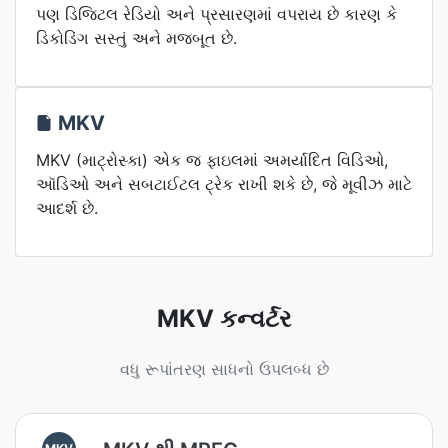
પણ ડિજિટલ રેડિયો અને પ્રસારણમાં વપરાય છે કારણ કે
ડિકોડિંગ સસ્તું અને મજબૂત છે.
MKV
MKV (માટ્રોસ્કા) એક જ ફાઇલમાં અમર્યાદિત વિડિઓ,
ઑડિઓ અને સબટાઈટલ ટ્રેક રાખી શકે છે, જે મૂવીઝ માટે
આદર્શ છે.
MKV કન્વર્ટર
વધુ રૂપાંતરણ સાધનો ઉપલબ્ધ છે
MKV