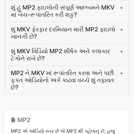
શું હું MP2 ફાઇલોની સંપૂર્ણ આલ્બમને MKV
+
માં બેચ-રૂપાંતરિત કરી શકું?
શું MKV ફેરફાર દરમિયાન મારી MP2 ફાઇલો
+
ખાનગી છે?
શું MKV વિડિયો MP2 શીર્ષક અને કલાકાર
+
ટેગોને રાખે છે?
MP2 ને MKV માં રૂપાંતરિત કરવા અને પછી
+
ફક્ત ઓડિયોનો અર્ક કાઢવા વચ્ચે શું તફાવત
છે?
MP2
MP2 એ ઓડિયો સ્તર છે જે MP3 થી પહેલાનું છે, હજુ