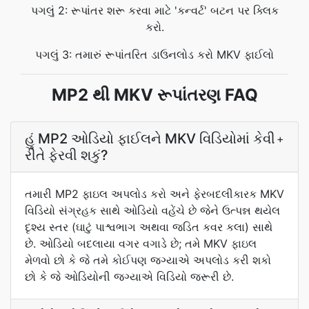
પગલું 2: રૂપાંતર શરૂ કરવા માટે 'કન્વર્ટ' બટન પર ક્લિક
કરો.
પગલું 3: તમારું રૂપાંતરિત ડાઉનલોડ કરો MKV ફાઈલો
MP2 થી MKV રૂપાંતરણ FAQ
હું MP2 ઓડિયો ફાઈલને MKV વિડિયોમાં કેવી
+
રીતે ફેરવી શકું?
તમારી MP2 ફાઇલ અપલોડ કરો અને ફેરબદલીકારક MKV
વિડિયો સંગ્રહક સાથે ઓડિયો વહેંચે છે જેને ઉત્પન્ન થયેલ
દૃશ્ય સ્તર (ઘાટું પાશ્વભાગ અથવા જડિત કવર કલા) સાથે
છે. ઓડિયો બદલાયા વગર વગાડે છે; તમે MKV ફાઇલ
મેળવો છો કે જે તમે કોઈપણ જગ્યાએ અપલોડ કરી શકો
છો કે જે ઓડિયોની જગ્યાએ વિડિયો જરૂરી છે.