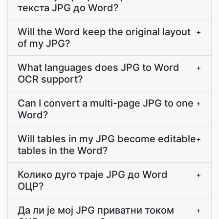
текста JPG до Word?
Will the Word keep the original layout
+
of my JPG?
What languages does JPG to Word
+
OCR support?
Can I convert a multi-page JPG to one
+
Word?
Will tables in my JPG become editable
+
tables in the Word?
Колико дуго траје JPG до Word
+
ОЦР?
Да ли је мој JPG приватни током
+