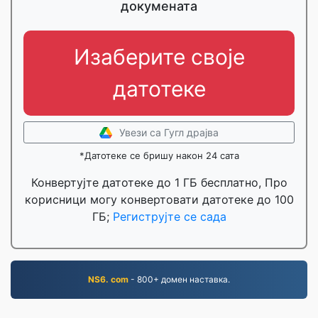
докумената
Изаберите своје
датотеке
Увези са Гугл драјва
*Датотеке се бришу након 24 сата
Конвертујте датотеке до 1 ГБ бесплатно, Про
корисници могу конвертовати датотеке до 100
ГБ;
Региструјте се сада
NS6. com
- 800+ домен наставка.