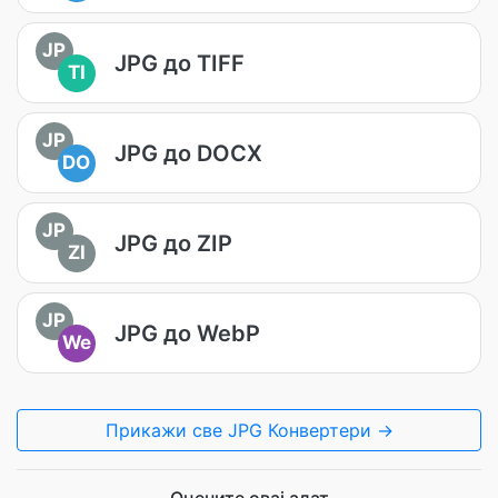
JP
JPG до TIFF
TI
JP
JPG до DOCX
DO
JP
JPG до ZIP
ZI
JP
JPG до WebP
We
Прикажи све JPG Конвертери →