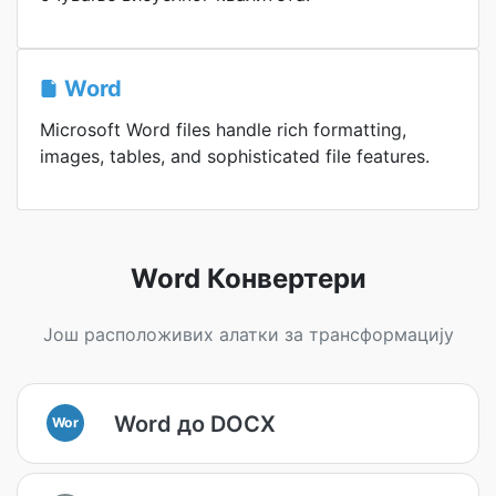
Word
Microsoft Word files handle rich formatting,
images, tables, and sophisticated file features.
Word Конвертери
Још расположивих алатки за трансформацију
Word до DOCX
Wor