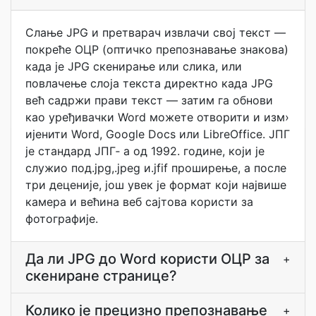
Слање JPG и претварач извлачи свој текст —
покреће ОЦР (оптичко препознавање знакова)
када је JPG скенирање или слика, или
повлачење слоја текста директно када JPG
већ садржи прави текст — затим га обнови
као уређивачки Word можете отворити и изм›
ијенити Word, Google Docs или LibreOffice. ЈПГ
је стандард ЈПГ‐ а од 1992. године, који је
служио под.jpg,.jpeg и.jfif проширење, а после
три деценије, још увек је формат који највише
камера и већина веб сајтова користи за
фотографије.
Да ли JPG до Word користи ОЦР за
+
скениране странице?
Колико је прецизно препознавање
+