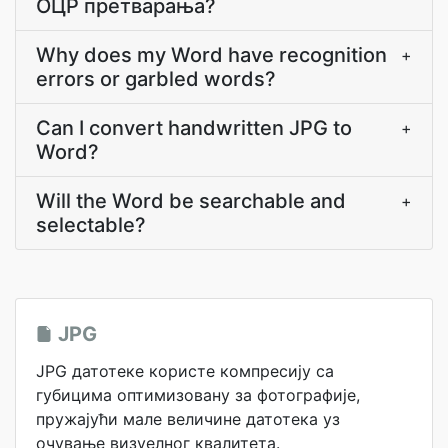
ОЦР претварања?
Why does my Word have recognition
+
errors or garbled words?
Can I convert handwritten JPG to
+
Word?
Will the Word be searchable and
+
selectable?
JPG
JPG датотеке користе компресију са
губицима оптимизовану за фотографије,
пружајући мале величине датотека уз
очување визуелног квалитета.