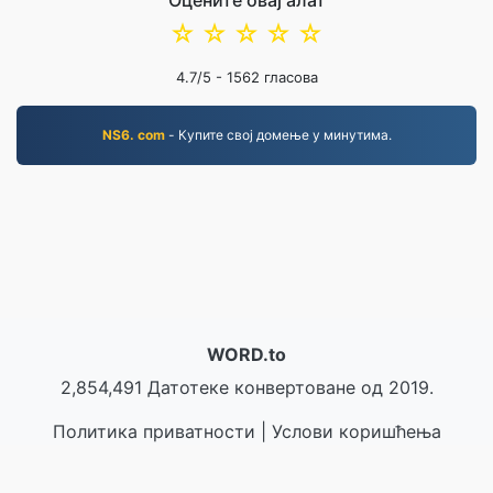
Оцените овај алат
☆
☆
☆
☆
☆
4.7
/5 -
1562
гласова
NS6. com
- Купите свој домење у минутима.
WORD.to
2,854,491 Датотеке конвертоване од 2019.
Политика приватности
|
Услови коришћења
услуге
|
О нама
|
Контактирајте нас
|
API
|
Узорци
|
Инсталирај програм