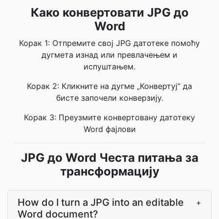
Како конвертовати JPG до
Word
Корак 1: Отпремите свој JPG датотеке помоћу
дугмета изнад или превлачењем и
испуштањем.
Корак 2: Кликните на дугме „Конвертуј“ да
бисте започели конверзију.
Корак 3: Преузмите конвертовану датотеку
Word фајлови
JPG до Word Честа питања за
трансформацију
How do I turn a JPG into an editable
+
Word document?