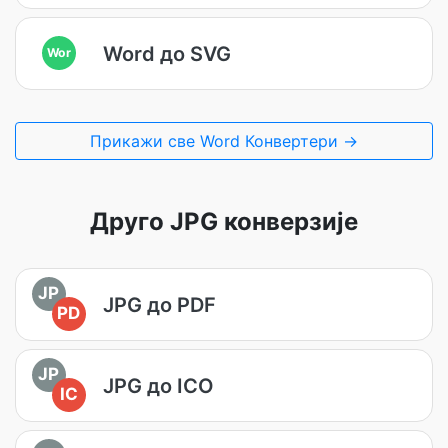
Word до SVG
Wor
Прикажи све Word Конвертери →
Друго JPG конверзије
JP
JPG до PDF
PD
JP
JPG до ICO
IC