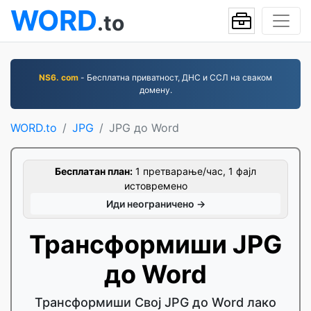
WORD
.to
NS6. com
- Бесплатна приватност, ДНС и ССЛ на сваком
домену.
WORD.to
JPG
JPG до Word
Бесплатан план:
1 претварање/час, 1 фајл
истовремено
Иди неограничено →
Трансформиши JPG
до Word
Трансформиши Свој JPG до Word лако