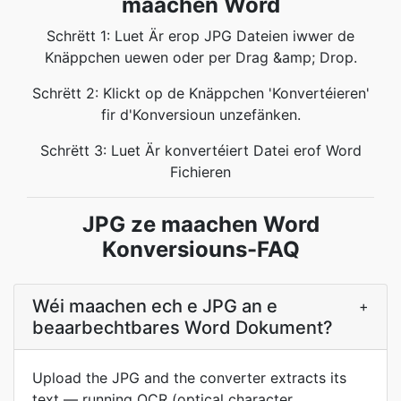
maachen Word
Schrëtt 1: Luet Är erop JPG Dateien iwwer de
Knäppchen uewen oder per Drag &amp; Drop.
Schrëtt 2: Klickt op de Knäppchen 'Konvertéieren'
fir d'Konversioun unzefänken.
Schrëtt 3: Luet Är konvertéiert Datei erof Word
Fichieren
JPG ze maachen Word
Konversiouns-FAQ
Wéi maachen ech e JPG an e
+
beaarbechtbares Word Dokument?
Upload the JPG and the converter extracts its
text — running OCR (optical character