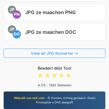
JP
JPG ze maachen PNG
PN
JP
JPG ze maachen DOC
DO
View all JPG Konverter →
Bewäert dëst Tool
☆
☆
☆
☆
☆
4.7
/5 -
1562
Stëmmen
Websäit vun ns6.com
- Är Domain, richteg gemaach. Gratis
Privatsphär a DNS abegraff.