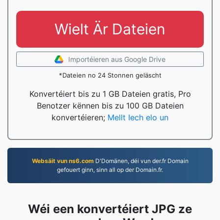
Wielt Är Dateien
Importéieren aus Google Drive
*Dateien no 24 Stonnen geläscht
Konvertéiert bis zu 1 GB Dateien gratis, Pro
Benotzer kënnen bis zu 100 GB Dateien
konvertéieren;
Mellt Iech elo un
Websäit vun ns6.com
D'Domänen, déi vun der.fr Domain
gefouert ginn, sinn all op der Domain.fr.
Wéi een konvertéiert JPG ze