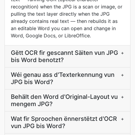
recognition) when the JPG is a scan or image, or
pulling the text layer directly when the JPG
already contains real text — then rebuilds it as
an editable Word you can open and change in
Word, Google Docs, or LibreOffice.
Gëtt OCR fir gescannt Säiten vun JPG
+
bis Word benotzt?
Wéi genau ass d'Texterkennung vun
+
JPG bis Word?
Behält den Word d'Original-Layout vu
+
mengem JPG?
Wat fir Sproochen ënnerstëtzt d'OCR
+
vun JPG bis Word?