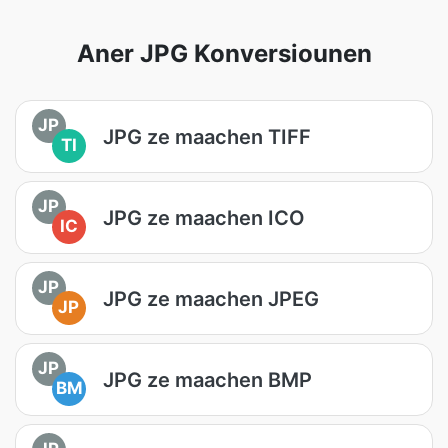
Aner JPG Konversiounen
JP
JPG ze maachen TIFF
TI
JP
JPG ze maachen ICO
IC
JP
JPG ze maachen JPEG
JP
JP
JPG ze maachen BMP
BM