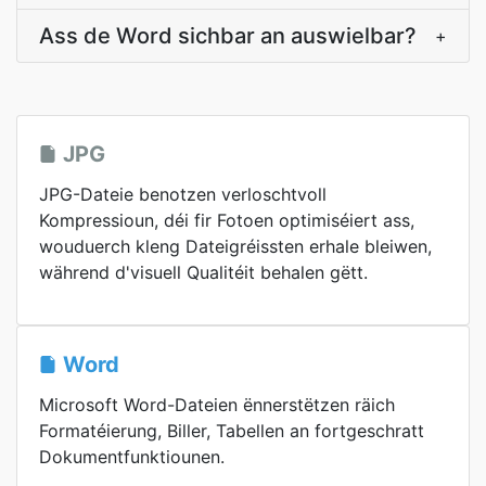
Ass de Word sichbar an auswielbar?
+
JPG
JPG-Dateie benotzen verloschtvoll
Kompressioun, déi fir Fotoen optimiséiert ass,
wouduerch kleng Dateigréissten erhale bleiwen,
während d'visuell Qualitéit behalen gëtt.
Word
Microsoft Word-Dateien ënnerstëtzen räich
Formatéierung, Biller, Tabellen an fortgeschratt
Dokumentfunktiounen.