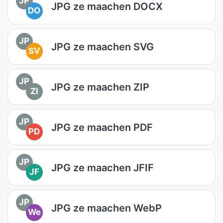
JP
JPG ze maachen DOCX
DO
JP
JPG ze maachen SVG
SV
JP
JPG ze maachen ZIP
ZI
JP
JPG ze maachen PDF
PD
JP
JPG ze maachen JFIF
JF
JP
JPG ze maachen WebP
We