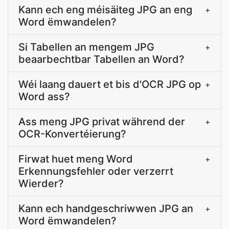
Kann ech eng méisäiteg JPG an eng
+
Word ëmwandelen?
Si Tabellen an mengem JPG
+
beaarbechtbar Tabellen an Word?
Wéi laang dauert et bis d'OCR JPG op
+
Word ass?
Ass meng JPG privat während der
+
OCR-Konvertéierung?
Firwat huet meng Word
+
Erkennungsfehler oder verzerrt
Wierder?
Kann ech handgeschriwwen JPG an
+
Word ëmwandelen?