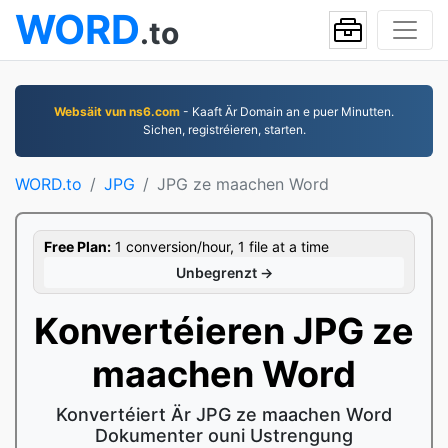
WORD
.to
Websäit vun ns6.com
- Kaaft Är Domain an e puer Minutten.
Sichen, registréieren, starten.
WORD.to
JPG
JPG ze maachen Word
Free Plan:
1 conversion/hour, 1 file at a time
Unbegrenzt →
Konvertéieren JPG ze
maachen Word
Konvertéiert Är JPG ze maachen Word
Dokumenter ouni Ustrengung