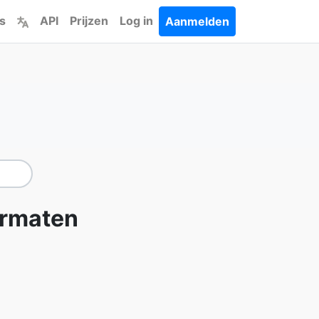
s
API
Prijzen
Log in
Aanmelden
ormaten