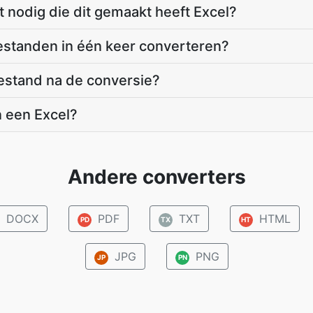
 nodig die dit gemaakt heeft Excel?
estanden in één keer converteren?
estand na de conversie?
n een Excel?
Andere converters
DOCX
PDF
TXT
HTML
PD
TX
HT
JPG
PNG
JP
PN