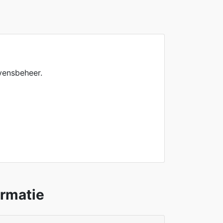
vensbeheer.
ormatie