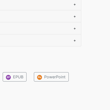
+
+
+
+
EPUB
PowerPoint
EP
Po