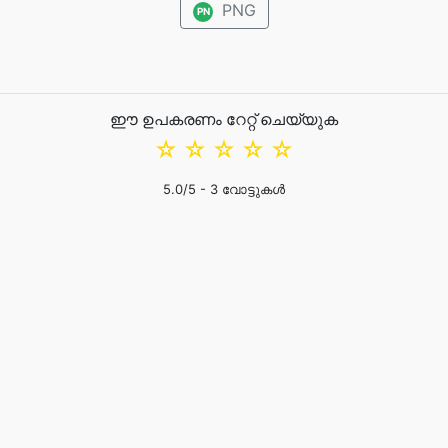
PNG
PN
ഈ ഉപകരണം റേറ്റ് ചെയ്യുക
☆
☆
☆
☆
☆
5.0
/5 -
3
വോട്ടുകൾ