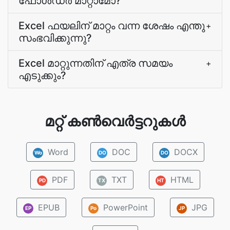
ഫോള്‍ഡര്‍ മാറ്റാമോ?
Excel ഫയലിന് മാറ്റം വന്ന ശേഷം എന്തു
+
സംഭവിക്കുന്നു?
Excel മാറ്റുന്നതിന് എത്ര സമയം
+
എടുക്കും?
മറ്റ് കൺവെർട്ടറുകൾ
Word
DOC
DOCX
Wo
DO
DO
PDF
TXT
HTML
PD
TX
HT
EPUB
PowerPoint
JPG
EP
Po
JP