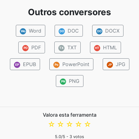
Outros conversores
Word
DOC
DOCX
Wo
DO
DO
PDF
TXT
HTML
PD
TX
HT
EPUB
PowerPoint
JPG
EP
Po
JP
PNG
PN
Valora esta ferramenta
☆
☆
☆
☆
☆
5.0
/5 -
3
votos