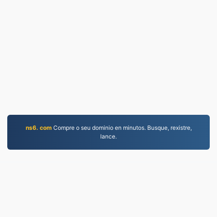
ns6. com
Compre o seu dominio en minutos. Busque, rexistre,
lance.
WORD.to
2,854,041 Ficheiros convertidos desde 2019
Política de privacidade
|
Condicións de servizo
|