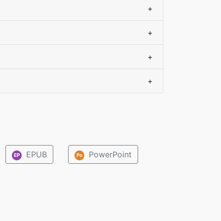
+
+
+
+
EPUB
PowerPoint
EP
Po