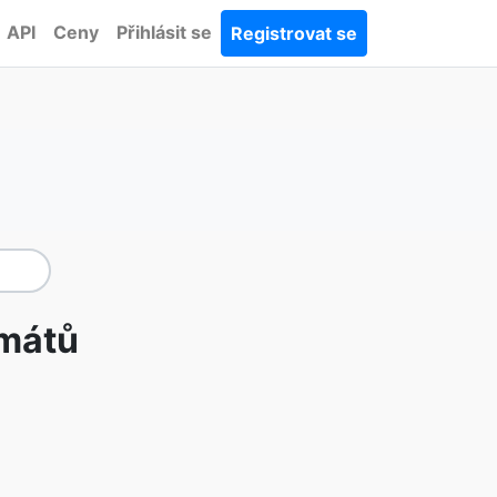
API
Ceny
Přihlásit se
Registrovat se
rmátů