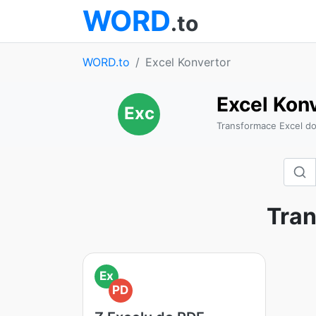
WORD
.to
WORD.to
Excel Konvertor
Excel Kon
Exc
Transformace Excel do
Tran
Ex
PD