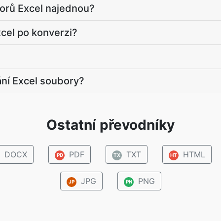
orů Excel najednou?
cel po konverzi?
ání Excel soubory?
Ostatní převodníky
DOCX
PDF
TXT
HTML
PD
TX
HT
JPG
PNG
JP
PN