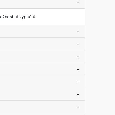
+
možnostmi výpočtů.
+
+
+
+
+
+
+