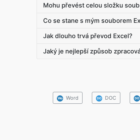
Mohu převést celou složku soub
Co se stane s mým souborem Ex
Jak dlouho trvá převod Excel?
Jaký je nejlepší způsob zpracov
Word
DOC
Wo
DO
DO