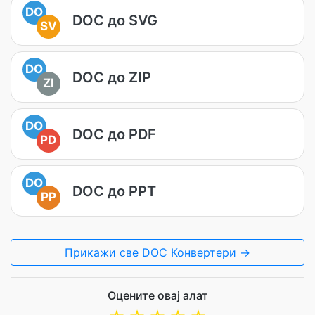
DO
DOC до SVG
SV
DO
DOC до ZIP
ZI
DO
DOC до PDF
PD
DO
DOC до PPT
PP
Прикажи све DOC Конвертери →
Оцените овај алат