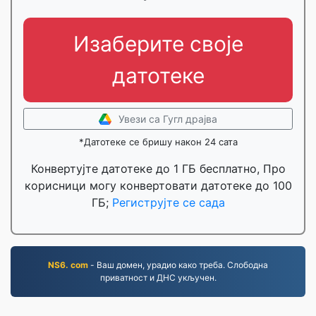
Изаберите своје
датотеке
Увези са Гугл драјва
*Датотеке се бришу након 24 сата
Конвертујте датотеке до 1 ГБ бесплатно, Про
корисници могу конвертовати датотеке до 100
ГБ;
Региструјте се сада
NS6. com
- Ваш домен, урадио како треба. Слободна
приватност и ДНС укључен.