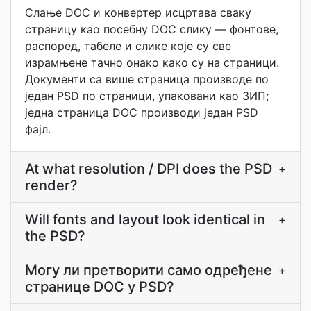
Слање DOC и конвертер исцртава сваку
страницу као посебну DOC слику — фонтове,
распоред, табеле и слике које су све
израмњене тачно онако како су на страници.
Документи са више страница производе по
један PSD по страници, упаковани као ЗИП;
једна страница DOC производи један PSD
фајл.
At what resolution / DPI does the PSD
+
render?
Will fonts and layout look identical in
+
the PSD?
Могу ли претворити само одређене
+
странице DOC у PSD?