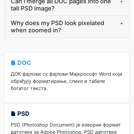
Can I merge all DOC pages into one
+
tall PSD image?
Why does my PSD look pixelated
+
when zoomed in?
DOC
ДОК фајлови су фајлови Мајкрософт Word који
обрађују форматирање, слике и табеле
богатог текста.
PSD
PSD (Photoshop Document) је изворни формат
датотеке за Adobe Photoshop. PSD датотеке