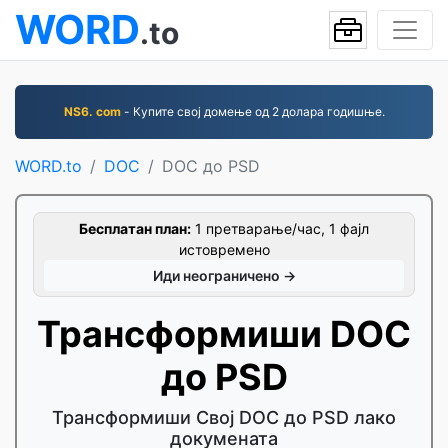
WORD
.to
NS6. com
- Купите свој домење од 2 долара годишње.
WORD.to
DOC
DOC до PSD
Бесплатан план:
1 претварање/час, 1 фајл
истовремено
Иди неограничено →
Трансформиши DOC
до PSD
Трансформиши Свој DOC до PSD лако
докумената