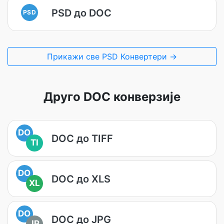
PSD до DOC
PSD
Прикажи све PSD Конвертери →
Друго DOC конверзије
DO
DOC до TIFF
TI
DO
DOC до XLS
XL
DO
DOC до JPG
JP