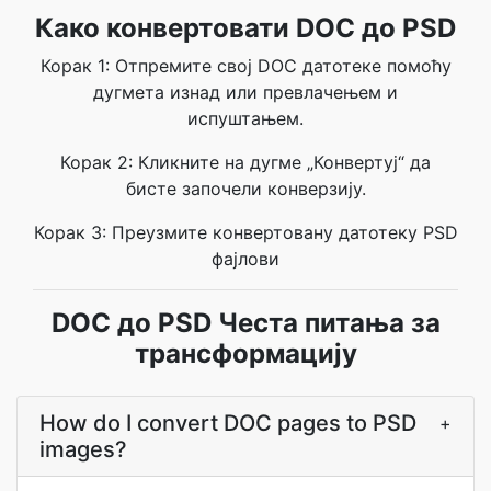
Како конвертовати DOC до PSD
Корак 1: Отпремите свој DOC датотеке помоћу
дугмета изнад или превлачењем и
испуштањем.
Корак 2: Кликните на дугме „Конвертуј“ да
бисте започели конверзију.
Корак 3: Преузмите конвертовану датотеку PSD
фајлови
DOC до PSD Честа питања за
трансформацију
How do I convert DOC pages to PSD
+
images?