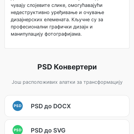
чувају слојевите слике, омогућавајући
недеструктивно уређивање и очување
дизајнерских елемената. Кључне су за
професионални графички дизајн и
манипулацију фотографијама.
PSD Конвертери
Још расположивих алатки за трансформацију
PSD до DOCX
PSD
PSD до SVG
PSD