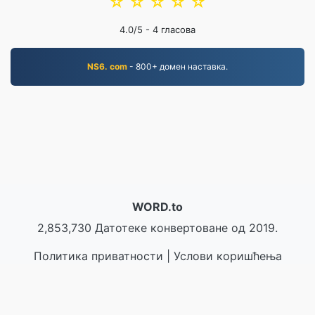
☆
☆
☆
☆
☆
4.0
/5 -
4
гласова
NS6. com
- 800+ домен наставка.
WORD.to
2,853,730 Датотеке конвертоване од 2019.
Политика приватности
|
Услови коришћења
услуге
|
О нама
|
Контактирајте нас
|
API
|
Узорци
|
Инсталирај програм
© 2026 WORD.to
|
VPS.org
LLC | Направио/ла