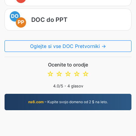
DO
DOC do PPT
PP
Oglejte si vse DOC Pretvorniki →
Ocenite to orodje
☆
☆
☆
☆
☆
4.0
/5 -
4
glasov
ns6.com
– Kupite svojo domeno od 2 $ na leto.