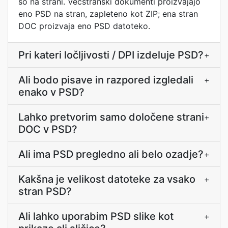
so na strani. Večstranski dokumenti proizvajajo
eno PSD na stran, zapleteno kot ZIP; ena stran
DOC proizvaja eno PSD datoteko.
Pri kateri ločljivosti / DPI izdeluje PSD?
+
Ali bodo pisave in razpored izgledali
+
enako v PSD?
Lahko pretvorim samo določene strani
+
DOC v PSD?
Ali ima PSD pregledno ali belo ozadje?
+
Kakšna je velikost datoteke za vsako
+
stran PSD?
Ali lahko uporabim PSD slike kot
+