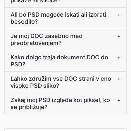
prikaze ali sličice?
Ali bo PSD mogoče iskati ali izbrati
+
besedilo?
Je moj DOC zasebno med
+
preobratovanjem?
Kako dolgo traja dokument DOC do
+
PSD?
Lahko združim vse DOC strani v eno
+
visoko PSD sliko?
Zakaj moj PSD izgleda kot piksel, ko
+
se približuje?