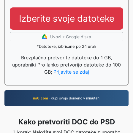
Izberite svoje datoteke
Uvozi z Google diska
*Datoteke, izbrisane po 24 urah
Brezplačno pretvorite datoteke do 1 GB,
uporabniki Pro lahko pretvorijo datoteke do 100
GB;
Prijavite se zdaj
ns6.com
-Kupi svojo domeno v minutah.
Kako pretvoriti DOC do PSD
1. korak: Naložite svoj DOC datoteke z uporabo