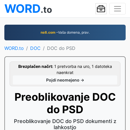
WORD
.to
ns6.com
–Vaša domena, prav.
WORD.to
DOC
DOC do PSD
Brezplačen načrt:
1 pretvorba na uro, 1 datoteka
naenkrat
Pojdi neomejeno →
Preoblikovanje DOC
do PSD
Preoblikovanje DOC do PSD dokumenti z
lahkostjo