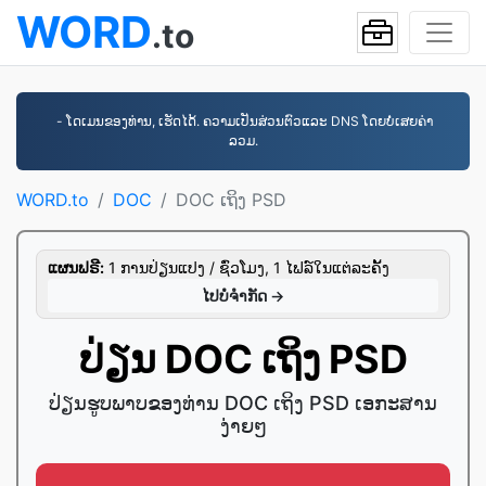
WORD
.to
- ໂດເມນຂອງທ່ານ, ເຮັດໄດ້. ຄວາມເປັນສ່ວນຕົວແລະ DNS ໂດຍບໍ່ເສຍຄ່າ
ລວມ.
WORD.to
DOC
DOC ເຖິງ PSD
ແຜນຟຣີ:
1 ການປ່ຽນແປງ / ຊົ່ວໂມງ, 1 ໄຟລ໌ໃນແຕ່ລະຄັ້ງ
ໄປ​ບໍ່​ຈໍາກັດ →
ປ່ຽນ​ DOC ເຖິງ PSD
ປ່ຽນ​ຮູບ​ພາບ​ຂອງ​ທ່ານ DOC ເຖິງ PSD ເອກະສານ​
ງ່າຍໆ