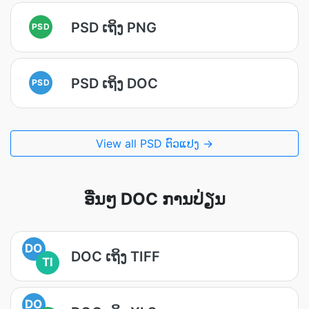
PSD ເຖິງ PNG
PSD
PSD ເຖິງ DOC
PSD
View all PSD ຕົວແປງ →
ອື່ນໆ DOC ການປ່ຽນ
DO
DOC ເຖິງ TIFF
TI
DO