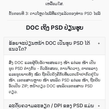
ເຫລື້ອມໃສ.
ຂັ້ນຕອນທີ 3: ດາວໂຫຼດໄຟລ໌ທີ່ແປງແລ້ວຂອງທ່ານ PSD ໄຟລ໌
DOC ເຖິງ PSD ປ່ຽນ​ຮູບ
ຂ້ອຍຈະປ່ຽນຫນ້າ DOC ເປັນຮູບ PSD ໄດ້
+
ແນວໃດ?
ສົ່ງ DOC ແລະຜູ້ບີບອັດຈະສະແດງ ໜ້າ ແຕ່ລະ ໜ້າ ເປັນ
ຮູບ PSD ຕ່າງກັນ - ຕົວອັກສອນ, ການຈັດວາງ, ຕາຕະລາງ
ແລະຮູບພາບທັງ ໝົດ ຖືກປິດບັງຄືກັບທີ່ພວກເຂົາປາກົດຢູ່ໃນ
ໜ້າ. ເອກະສານຫຼາຍ ໜ້າ ຜະລິດ PSD ແຕ່ລະ ໜ້າ, ຖືກບີບ
ອັດເປັນ ZIP; ຫນ້າດຽວ DOC ຜະລິດເອກະສານ PSD
ດຽວ.
ລະດັບຄວາມລະອຽດ / DPI ຂອງ PSD ແມ່ນ
+