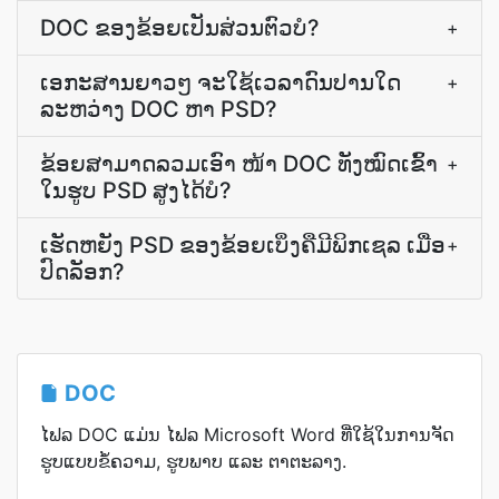
DOC ຂອງ​ຂ້ອຍ​ເປັນ​ສ່ວນ​ຕົວ​ບໍ?
+
ເອກະສານ​ຍາວໆ ຈະ​ໃຊ້ເວລາ​ດົນປານໃດ
+
ລະຫວ່າງ DOC ຫາ PSD?
ຂ້ອຍສາມາດລວມເອົາ ໜ້າ DOC ທັງໝົດເຂົ້າ
+
ໃນຮູບ PSD ສູງໄດ້ບໍ?
ເຮັດ​ຫຍັງ PSD ຂອງ​ຂ້ອຍ​ເບິ່ງ​ຄື​ມີ​ພິກເຊລ ເມື່ອ​
+
ປົດລັອກ?
DOC
ໄຟລ DOC ແມ່ນ ໄຟລ Microsoft Word ທີ່ໃຊ້ໃນການຈັດ
ຮູບແບບຂໍ້ຄວາມ, ຮູບພາບ ແລະ ຕາຕະລາງ.