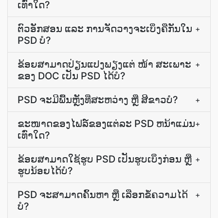
ເທົ່າໃດ?
ຕົວອັກສອນ ແລະ ການຈັດວາງຈະເບິ່ງຄືກັນໃນ
+
PSD ບໍ?
ຂ້ອຍສາມາດປ່ຽນແປງພຽງແຕ່ ໜ້າ ສະເພາະ
+
ຂອງ DOC ເປັນ PSD ໄດ້ບໍ?
PSD ຈະມີພື້ນຫຼັງທີ່ສະຫວ່າງ ຫຼື ສີຂາວບໍ?
+
ຂະໜາດຂອງໄຟລ໌ຂອງແຕ່ລະ PSD ຫນ້າແມ່ນ
+
ເທົ່າໃດ?
ຂ້ອຍສາມາດໃຊ້ຮູບ PSD ເປັນຮູບເບິ່ງກ່ອນ ຫຼື
+
ຮູບນ້ອຍໄດ້ບໍ?
PSD ຈະ​ສາມາດ​ຄົ້ນຫາ ຫຼື ເລືອກ​ຂໍ້ຄວາມ​ໄດ້​
+
ບໍ?