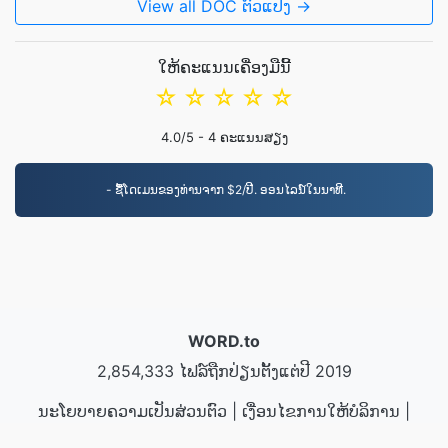
View all DOC ຕົວແປງ →
ໃຫ້ຄະແນນເຄື່ອງມືນີ້
☆
☆
☆
☆
☆
4.0
/5 -
4
ຄະແນນສຽງ
- ຊື້ໂດເມນຂອງທ່ານຈາກ $2/ປີ. ອອນໄລນ໌ໃນນາທີ.
WORD.to
2,854,333 ໄຟລ໌ຖືກປ່ຽນຕັ້ງແຕ່ປີ 2019
ນະໂຍບາຍຄວາມເປັນສ່ວນຕົວ
|
ເງື່ອນໄຂການໃຫ້ບໍລິການ
|
ກ່ຽວກັບພວກເຮົາ
|
ຕິດຕໍ່ພວກເຮົາ
|
API
|
ຕົວຢ່າງ
|
ຕິດຕັ້ງ​កម្មវិធី