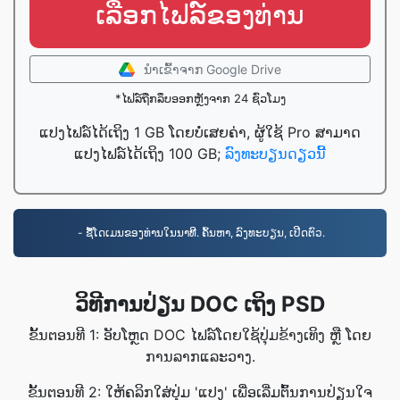
ເລືອກໄຟລ໌ຂອງທ່ານ
ນໍາເຂົ້າ​ຈາກ Google Drive
*ໄຟລ໌ຖືກລຶບອອກຫຼັງຈາກ 24 ຊົ່ວໂມງ
ແປງໄຟລ໌ໄດ້ເຖິງ 1 GB ໂດຍບໍ່ເສຍຄ່າ, ຜູ້ໃຊ້ Pro ສາມາດ
ແປງໄຟລ໌ໄດ້ເຖິງ 100 GB;
ລົງທະບຽນດຽວນີ້
- ຊື້ໂດເມນຂອງທ່ານໃນນາທີ. ຄົ້ນຫາ, ລົງທະບຽນ, ເປີດຕົວ.
ວິທີການປ່ຽນ DOC ເຖິງ PSD
ຂັ້ນຕອນທີ 1: ອັບໂຫຼດ DOC ໄຟລ໌ໂດຍໃຊ້ປຸ່ມຂ້າງເທິງ ຫຼື ໂດຍ
ການລາກແລະວາງ.
ຂັ້ນຕອນທີ 2: ໃຫ້ຄລິກໃສ່ປຸ່ມ 'ແປງ' ເພື່ອເລີ່ມຕົ້ນການປ່ຽນໃຈ