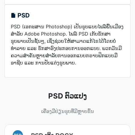
PSD
PSD (ເອກະສານ Photoshop) ເປັນຮູບແບບໄຟລ໌ພື້ນເມືອງ
ສຳລັບ Adobe Photoshop. ໄຟລ໌ PSD ເກັບຮັກສາ
ຮູບພາບເປັນຊັ້ນໆ, ເຊິ່ງຊ່ວຍໃຫ້ສາມາດແກ້ໄຂໄດ້ໂດຍບໍ່
ທຳລາຍ ແລະ ຮັກສາອົງປະກອບການອອກແບບ. ພວກມັນມີ
ຄວາມສຳຄັນຫຼາຍສຳລັບການອອກແບບກຣາບຟິກແບບມື
ອາຊີບ ແລະ ການປັບແຕ່ງຮູບພາບ.
PSD ຕົວແປງ
ເຄື່ອງມື​ປ່ຽນຮູບ​ທີ່​ມີ​ຫຼາຍ​ຂຶ້ນ
PSD