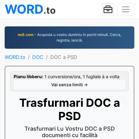
WORD
.to
ns6.com
- Acquista u vostru duminiu in pochi minuti. Cerca,
registra, lancià.
WORD.to
DOC
DOC a PSD
Pianu libberu:
1 cunversione/ora, 1 fugliale à a volta
Vai senza limiti →
Trasfurmari DOC a
PSD
Trasfurmari Lu Vostru DOC a PSD
documenti cu facilità