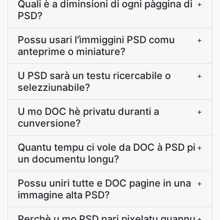
Quali è a diminsioni di ogni pàggina di
+
PSD?
Possu usari l'ìmmiggini PSD comu
+
anteprime o miniature?
U PSD sarà un testu ricercabile o
+
selezziunabile?
U mo DOC hè privatu duranti a
+
cunversione?
Quantu tempu ci vole da DOC à PSD pi
+
un documentu longu?
Possu uniri tutte e DOC pagine in una
+
immagine alta PSD?
Perchè u mo PSD pari pixelatu quannu
+