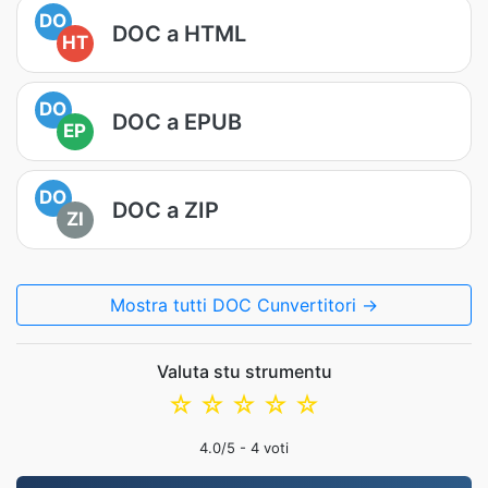
DO
DOC a HTML
HT
DO
DOC a EPUB
EP
DO
DOC a ZIP
ZI
Mostra tutti DOC Cunvertitori →
Valuta stu strumentu
☆
☆
☆
☆
☆
4.0
/5 -
4
voti