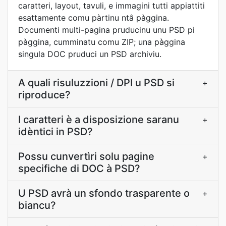
caratteri, layout, tavuli, e immagini tutti appiattiti
esattamente comu pàrtinu ntâ pàggina.
Documenti multi-pagina pruducinu unu PSD pi
pàggina, cumminatu comu ZIP; una pàggina
singula DOC pruduci un PSD archiviu.
A quali risuluzzioni / DPI u PSD si
+
riproduce?
I caratteri è a disposizione saranu
+
idèntici in PSD?
Possu cunvertìri solu pagine
+
specifiche di DOC à PSD?
U PSD avrà un sfondo trasparente o
+
biancu?