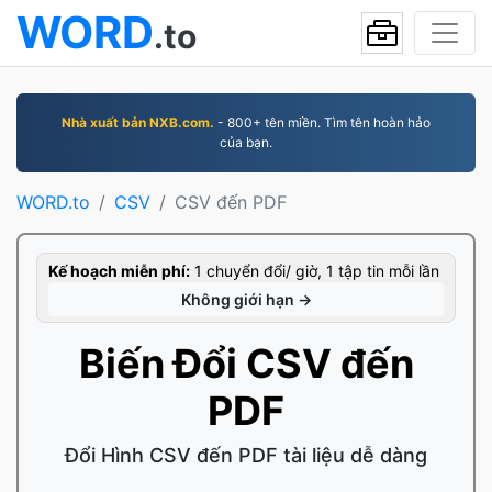
WORD
.to
Nhà xuất bản NXB.com.
- 800+ tên miền. Tìm tên hoàn hảo
của bạn.
WORD.to
CSV
CSV đến PDF
Kế hoạch miễn phí:
1 chuyển đổi/ giờ, 1 tập tin mỗi lần
Không giới hạn →
Biến Đổi CSV đến
PDF
Đổi Hình CSV đến PDF tài liệu dễ dàng