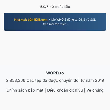
5.0
/5 -
0
phiếu bầu
Nhà xuất bản NXB.com.
- Mở WHOIS riêng tư, DNS và SSL
trên mỗi tên miền.
WORD.to
2,853,366 Các tệp đã được chuyển đổi từ năm 2019
Chính sách bảo mật
|
Điều khoản dịch vụ
|
Về chúng
tôi
|
Liên hệ với chúng tôi
|
API
|
Mẫu
|
Cài đặt ứng
dụng
© 2026 WORD.to
|
VPS.org
LLC | Được thực hiện bởi