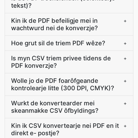
tekst)?
Kin ik de PDF befeiligje mei in
+
wachtwurd nei de konverzje?
Hoe grut sil de triem PDF wêze?
+
Is myn CSV triem privee tidens de
+
PDF konverzje?
Wolle jo de PDF foarôfgeande
+
kontrolearje litte (300 DPI, CMYK)?
Wurkt de konvertearder mei
+
skeanmakke CSV ôfbyldings?
Kin ik CSV konvertearje nei PDF en it
+
direkt e- postje?