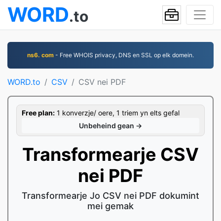
WORD
.to
ns6. com
- Free WHOIS privacy, DNS en SSL op elk domein.
WORD.to
CSV
CSV nei PDF
Free plan:
1 konverzje/ oere, 1 triem yn elts gefal
Unbeheind gean →
Transformearje CSV
nei PDF
Transformearje Jo CSV nei PDF dokumint
mei gemak