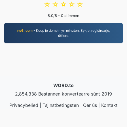
☆
☆
☆
☆
☆
5.0
/5 -
0
stimmen
ns6. com
- Koop jo domein yn minuten. Sykje, registrearje,
útfiere.
WORD.to
2,854,338 Bestannen konvertearre sûnt 2019
Privacybelied
|
Tsjinstbetingsten
|
Oer ús
|
Kontakt
mei ús opnimme
|
API
|
Foarbylden
|
App ynstallearje
© 2026 WORD.to
|
VPS.org
LLC | Makke troch
nadermx