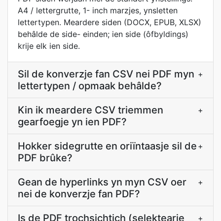
A4 / lettergrutte, 1- inch marzjes, ynsletten
lettertypen. Meardere siden (DOCX, EPUB, XLSX)
behâlde de side- einden; ien side (ôfbyldings)
krije elk ien side.
Sil de konverzje fan CSV nei PDF myn
+
lettertypen / opmaak behâlde?
Kin ik meardere CSV triemmen
+
gearfoegje yn ien PDF?
Hokker sidegrutte en oriïntaasje sil de
+
PDF brûke?
Gean de hyperlinks yn myn CSV oer
+
nei de konverzje fan PDF?
Is de PDF trochsichtich (selektearje
+