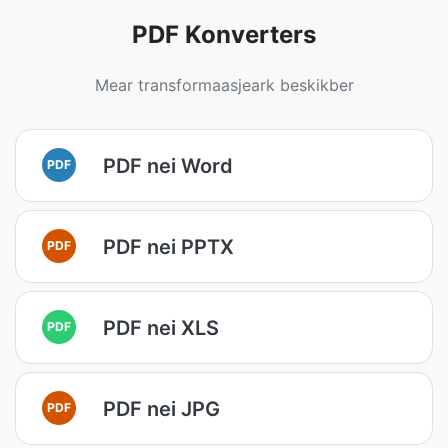
PDF Konverters
Mear transformaasjeark beskikber
PDF nei Word
PDF
PDF nei PPTX
PDF
PDF nei XLS
PDF
PDF nei JPG
PDF