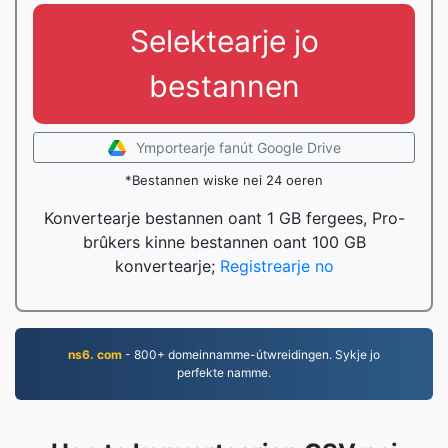
Selektearje jo
bestannen
Ymportearje fanút Google Drive
*Bestannen wiske nei 24 oeren
Konvertearje bestannen oant 1 GB fergees, Pro-
brûkers kinne bestannen oant 100 GB
konvertearje;
Registrearje no
ns6. com
- 800+ domeinnamme-útwreidingen. Sykje jo
perfekte namme.