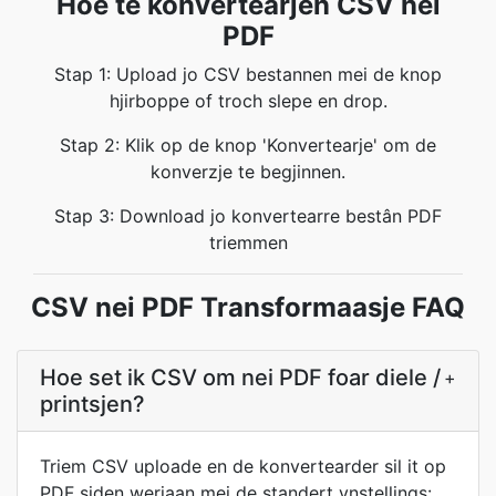
Hoe te konvertearjen CSV nei
PDF
Stap 1: Upload jo CSV bestannen mei de knop
hjirboppe of troch slepe en drop.
Stap 2: Klik op de knop 'Konvertearje' om de
konverzje te begjinnen.
Stap 3: Download jo konvertearre bestân PDF
triemmen
CSV nei PDF Transformaasje FAQ
Hoe set ik CSV om nei PDF foar diele /
+
printsjen?
Triem CSV uploade en de konvertearder sil it op
PDF siden werjaan mei de standert ynstellings: