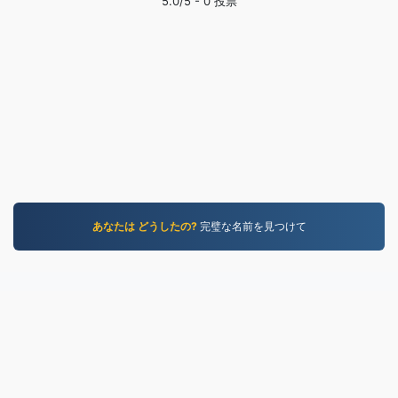
5.0
/5 -
0
投票
あなたは どうしたの?
完璧な名前を見つけて
WORD.to
2,853,590 2019年以降に変換されたファイル
プライバシーポリシー
|
利用規約
|
私たちについて
|
お
問い合わせ
|
API
|
サンプル
|
アプリケーションをインス