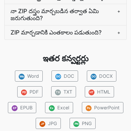
నా ZIP దస్త్రం మార్చబడిన తర్వాత ఏమి
+
జరుగుతుంది?
ZIP మార్చడానికి ఎంతకాలం పడుతుంది?
+
ఇతర కన్వర్టర్లు
Word
DOC
DOCX
Wo
DO
DO
PDF
TXT
HTML
PD
TX
HT
EPUB
Excel
PowerPoint
EP
Ex
Po
JPG
PNG
JP
PN