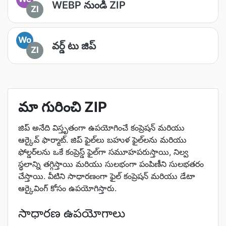
WEBP నుండి ZIP
ZI
Wo
వర్డ్ టు జిప్
ZI
మా గురించి ZIP
జిప్ అనేది విస్తృతంగా ఉపయోగించే కంప్రెషన్ మరియు
ఆర్కైవ్ ఫార్మాట్. జిప్ ఫైల్‌లు బహుళ ఫైల్‌లను మరియు
ఫోల్డర్‌లను ఒకే కంప్రెస్డ్ ఫైల్‌గా సమూహపరుస్తాయి, నిల్వ
స్థలాన్ని తగ్గిస్తాయి మరియు సులభంగా పంపిణీని సులభతరం
చేస్తాయి. వీటిని సాధారణంగా ఫైల్ కంప్రెషన్ మరియు డేటా
ఆర్కైవింగ్ కోసం ఉపయోగిస్తారు.
సాధారణ ఉపయోగాలు