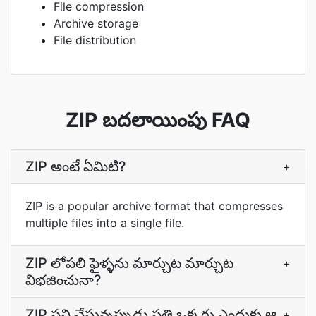
File compression
Archive storage
File distribution
ZIP బదలాయింపు FAQ
ZIP అంటే ఏమిటి?
+
ZIP is a popular archive format that compresses
multiple files into a single file.
ZIP లోపలి ఫైళ్ళను మార్చుట మార్చుట
+
విభజించునా?
ZIP పని చేస్తున్నప్పుడు ప్రతి ఒక్కరు ఎందుకు ఆ
+