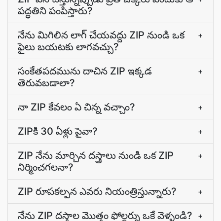
పద్ధతిని పంపిస్తారు?
నేను మిగిలిన లాగ్ చేయవద్దు ZIP నుండి ఒక
+
ఫైలు బయటకు లాగవచ్చు?
సంకేతపదమును దాచిన ZIP ఇక్కడ
+
తెరువబడాలా?
నా ZIP కేవలం ఏ చిన్న వచ్చాం?
+
ZIPకి 30 ఏళ్లు పైవా?
+
ZIP నేను మార్చిన దస్త్రాలు నుండి ఒక ZIP
+
నిర్మించగలనా?
ZIP రూపకల్పన ఎవరు నియంత్రిస్తున్నారు?
+
నేను ZIP దస్త్రాల మొత్తం ఫోల్డర్ను ఒకే వెళ్ళండి?
+