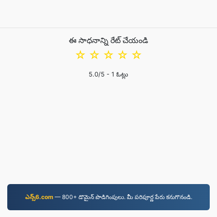
ఈ సాధనాన్ని రేట్ చేయండి
☆
☆
☆
☆
☆
5.0
/5 -
1
ఓట్లు
ఎన్స్6.com
—⁠ 800+ డొమైన్ పొడిగింపులు. మీ పరిపూర్ణ పేరు కనుగొనండి.