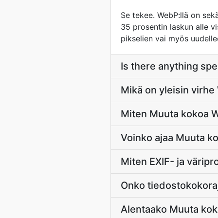
Se tekee. WebP:llä on sekä 
35 prosentin laskun alle v
pikselien vai myös uudel
Is there anything spe
Mikä on yleisin vir
Miten Muuta kokoa W
Voinko ajaa Muuta k
Miten EXIF- ja väripro
Onko tiedostokokor
Alentaako Muuta ko