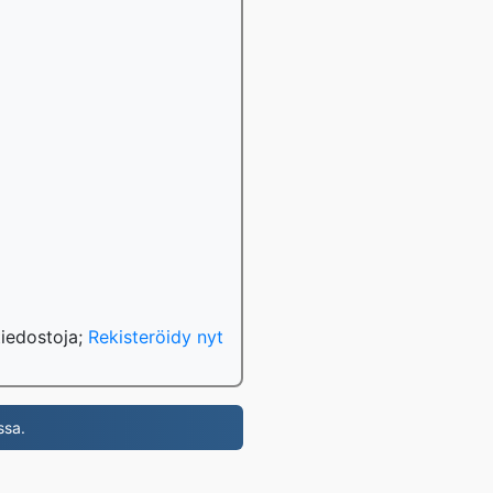
tiedostoja;
Rekisteröidy nyt
ssa.