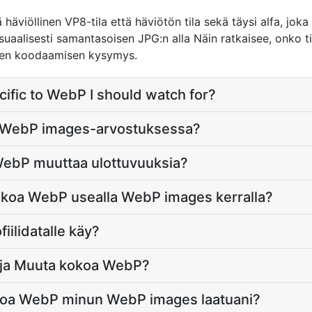
häviöllinen VP8-tila että häviötön tila sekä täysi alfa, joka 
isuaalisesti samantasoisen JPG:n alla Näin ratkaisee, onko 
leen koodaamisen kysymys.
cific to WebP I should watch for?
he WebP images-arvostuksessa?
ebP muuttaa ulottuvuuksia?
okoa WebP usealla WebP images kerralla?
fiilidatalle käy?
aja Muuta kokoa WebP?
koa WebP minun WebP images laatuani?