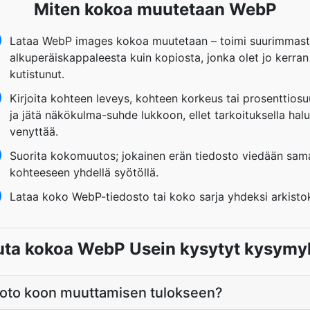
Miten kokoa muutetaan WebP
Lataa WebP images kokoa muutetaan – toimi suurimmas
alkuperäiskappaleesta kuin kopiosta, jonka olet jo kerran
kutistunut.
Kirjoita kohteen leveys, kohteen korkeus tai prosenttiosu
ja jätä näkökulma-suhde lukkoon, ellet tarkoituksella hal
venyttää.
Suorita kokomuutos; jokainen erän tiedosto viedään sam
kohteeseen yhdellä syötöllä.
Lataa koko WebP-tiedosto tai koko sarja yhdeksi arkistok
ta kokoa WebP Usein kysytyt kysymy
oto koon muuttamisen tulokseen?