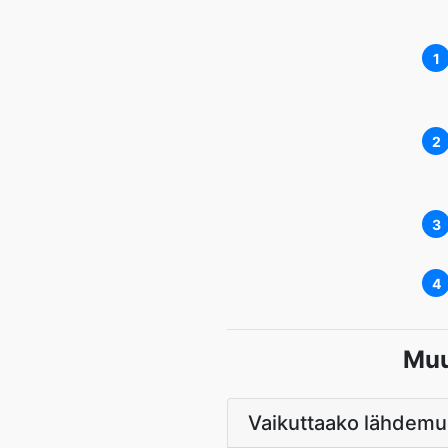
1
2
3
4
Muu
Vaikuttaako lähdemu