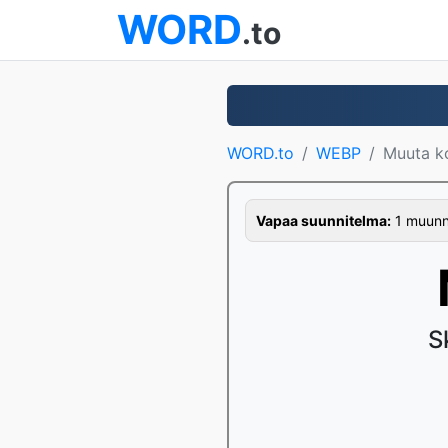
WORD
.to
WORD.to
WEBP
Muuta k
Vapaa suunnitelma:
1 muunno
S