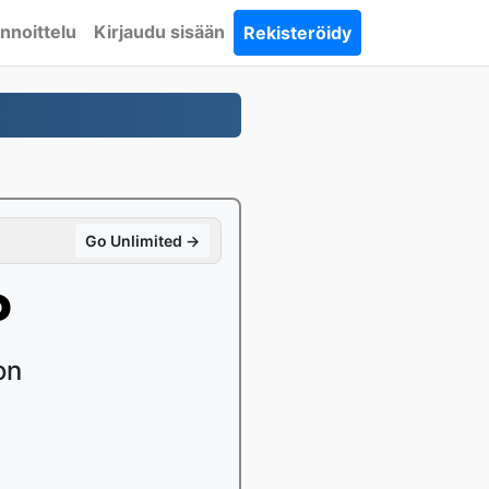
nnoittelu
Kirjaudu sisään
Rekisteröidy
Go Unlimited →
P
on