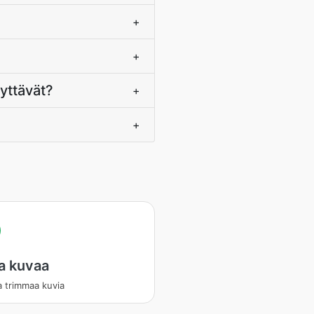
+
+
yttävät?
+
+
a kuvaa
ja trimmaa kuvia