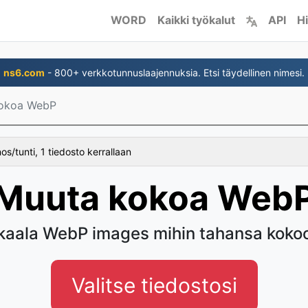
WORD
Kaikki työkalut
API
Hi
ns6.com
- 800+ verkkotunnuslaajennuksia. Etsi täydellinen nimesi.
okoa WebP
s/tunti, 1 tiedosto kerrallaan
Muuta kokoa Web
kaala WebP images mihin tahansa koko
Valitse tiedostosi