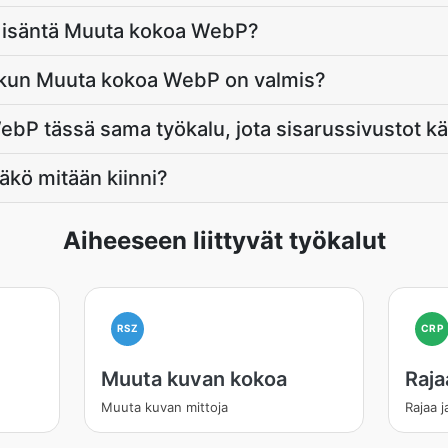
 isäntä Muuta kokoa WebP?
, kun Muuta kokoa WebP on valmis?
P tässä sama työkalu, jota sisarussivustot kä
jääkö mitään kiinni?
Aiheeseen liittyvät työkalut
RSZ
CRP
Muuta kuvan kokoa
Raja
Muuta kuvan mittoja
Rajaa 