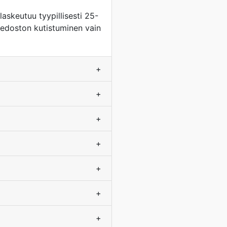
laskeutuu tyypillisesti 25-
tiedoston kutistuminen vain
+
+
+
+
+
+
+