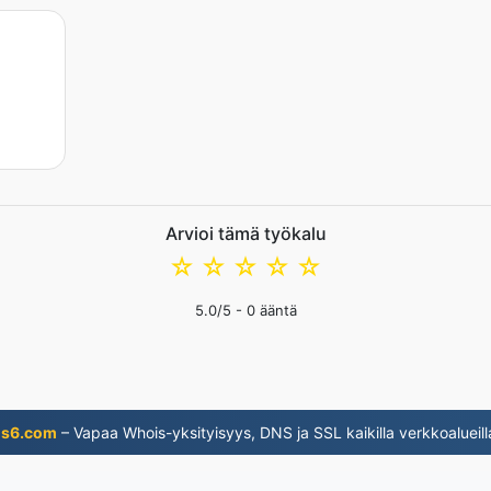
Arvioi tämä työkalu
☆
☆
☆
☆
☆
5.0
/5 -
0
ääntä
ns6.com
– Vapaa Whois-yksityisyys, DNS ja SSL kaikilla verkkoalueill