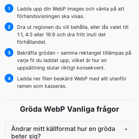
Ladda upp din WebP images och vänta på att
1
förhandsvisningen ska visas.
Dra ut regionen du vill behålla, eller lås valet till
2
1:1, 4:3 eller 16:9 och dra fritt inuti det
förhållandet.
Bekräfta grödan – samma rektangel tillämpas på
3
varje fil du laddat upp, vilket är hur en
uppsättning slutar riktigt konsekvent.
Ladda ner filen beskärd WebP med allt utanför
4
ramen som kasseras.
Gröda WebP Vanliga frågor
Ändrar mitt källformat hur en gröda
+
beter sig?