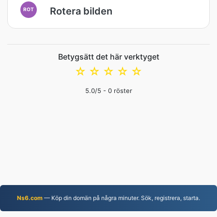
Rotera bilden
ROT
Betygsätt det här verktyget
☆
☆
☆
☆
☆
5.0
/5 -
0
röster
Ns6.com
— Köp din domän på några minuter. Sök, registrera, starta.