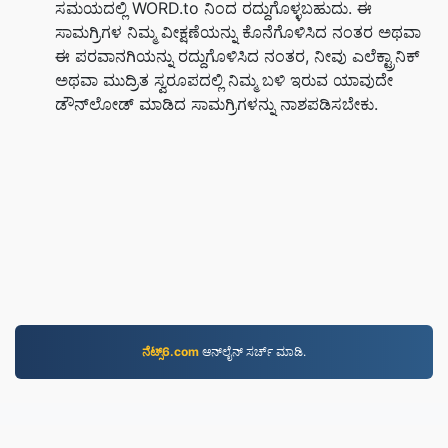
ಸಮಯದಲ್ಲಿ WORD.to ನಿಂದ ರದ್ದುಗೊಳ್ಳಬಹುದು. ಈ
ಸಾಮಗ್ರಿಗಳ ನಿಮ್ಮ ವೀಕ್ಷಣೆಯನ್ನು ಕೊನೆಗೊಳಿಸಿದ ನಂತರ ಅಥವಾ
ಈ ಪರವಾನಗಿಯನ್ನು ರದ್ದುಗೊಳಿಸಿದ ನಂತರ, ನೀವು ಎಲೆಕ್ಟ್ರಾನಿಕ್
ಅಥವಾ ಮುದ್ರಿತ ಸ್ವರೂಪದಲ್ಲಿ ನಿಮ್ಮ ಬಳಿ ಇರುವ ಯಾವುದೇ
ಡೌನ್‌ಲೋಡ್ ಮಾಡಿದ ಸಾಮಗ್ರಿಗಳನ್ನು ನಾಶಪಡಿಸಬೇಕು.
ನೆಟ್ಸ್6.com
ಆನ್‌ಲೈನ್‌ ಸರ್ಚ್ ಮಾಡಿ.
WORD.to