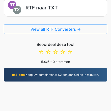
RT
RTF naar TXT
TX
View all RTF Converters →
Beoordeel deze tool
☆
☆
☆
☆
☆
5.0
/5 -
0
stemmen
ns6.com
Koop uw domein vanaf $2 per jaar. Online in minuten.