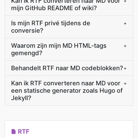
Kan ik RTF converteren naar MD voor
+
mijn GitHub README of wiki?
Is mijn RTF privé tijdens de
+
conversie?
Waarom zijn mijn MD HTML-tags
+
gemengd?
Behandelt RTF naar MD codeblokken?
+
Kan ik RTF converteren naar MD voor
+
een statische generator zoals Hugo of
Jekyll?
RTF