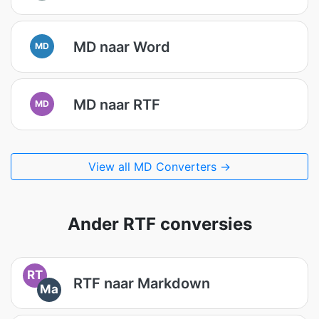
MD naar Word
MD
MD naar RTF
MD
View all MD Converters →
Ander RTF conversies
RT
RTF naar Markdown
Ma