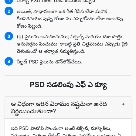
రిలాక్స్ PSD files. రౌండ్ బయటికి వచ్చిన
1
అయితే, సాధారణంగా ఒక గీత గీసిన లేదా మరొక
2
గీతపరిచయం వున్న కోణం ను ఎన్నుకోవదు లేదా ఆధారపు
కోణం పెట్టండి.
(g) సైటును ఆపాదించుము; పిక్సెల్స్ మరియు దిశా పొత్తు
3
అనువర్తనం పెంచుము; కాబట్టి ప్రతి చిత్రపటము ఎప్పుడు పైకి
వెళుతుందో ఆ తర్వాత సమ్మతిస్తుంది.
స్క్రేడ్ PSD ఫైలును డౌన్‌లోడ్‌చేయి.
4
PSD సడలింపు ఎఫ్ ఎ క్యూ
ఆ విధంగా ఆరిన విరామం నష్టమేనా అనేది
+
నిర్ణయించుతుందా?
ఇది PSD ఫొటోప్‌ సొంతంగా అంటే టెక్స్‌ట్‌, మాస్పెక్‌లు,
సర్దుబాట్లు, మిశ్రణం రేటింగ్‌, మిశ్రణం ఫ్యాక్టరీలు ఉంటాయి, ఏ