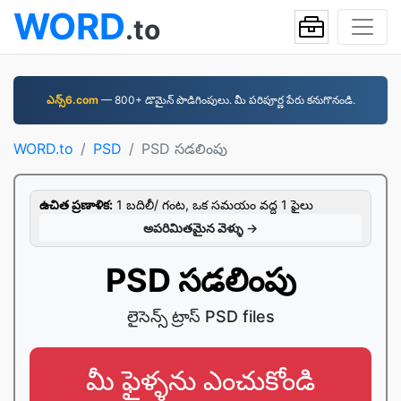
WORD
.to
ఎన్స్6.com
—⁠ 800+ డొమైన్ పొడిగింపులు. మీ పరిపూర్ణ పేరు కనుగొనండి.
WORD.to
PSD
PSD సడలింపు
ఉచిత ప్రణాళిక:
1 బదిలీ/ గంట, ఒక సమయం వద్ద 1 ఫైలు
అపరిమితమైన వెళ్ళు →
PSD సడలింపు
లైసెన్స్ ట్రాస్ PSD files
మీ ఫైళ్ళను ఎంచుకోండి