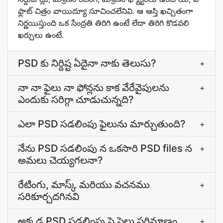
ఫ్లాట్‌ చిత్రం వాయిద్యూ సూచించలేనివి. ఆ ఆస్తి ఖచ్చితంగా
నిర్ణయిస్తుంది ఒక సేంద్రతి తిరిగి ఉంటే లేదా తిరిగి కొడవలి
ఖర్చులు ఉంటే.
PSD కు నిర్దిష్ట ఏదైనా నాకు తెలుసు?
+
నా నా ఫైలు నా ఫోన్లను కాక వేరేవైపులను
+
ఎందుకు సరిగ్గా చూడుచున్నది?
ఎలా PSD సడలింపు ఫైలును మార్చుతుంది?
+
నేను PSD సడలింపు న ఒకసారి PSD files న
+
అమలు చెయ్యగలనా?
రేటింగు, మాస్క్ మరియు వచనము
+
సరికూర్చదగినవి
అక్కడ PSD సడలింపు పై ఫైలు పరిమాణం
+