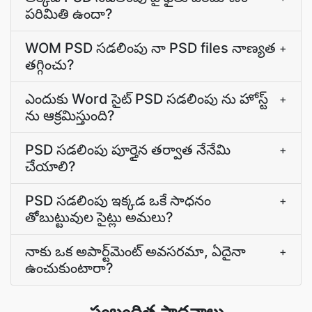
పరిమితి ఉందా?
WOM PSD సడలింపు నా PSD files నాణ్యత
+
తగ్గించు?
ఎందుకు Word సైట్ PSD సడలింపు ను హోస్ట్
+
ను ఆక్రమిస్తుంది?
PSD సడలింపు పూర్తైన తర్వాత నేనేమి
+
చేయాలి?
PSD సడలింపు ఇక్కడ ఒకే సాధనం
+
తోబుట్టువుల సైట్లు అమలు?
నాకు ఒక అపార్ట్‌మెంట్‌ అవసరమా, ఏదైనా
+
ఉంచుకుంటారా?
సంబంధిత సాధనాలు