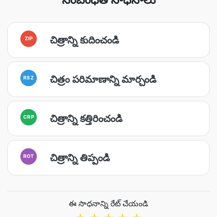
చిత్రాన్ని కుదించండి
ZIP
చిత్రం పరిమాణాన్ని మార్చండి
RSZ
చిత్రాన్ని కత్తిరించండి
CRP
చిత్రాన్ని తిప్పండి
ROT
ఈ సాధనాన్ని రేట్ చేయండి