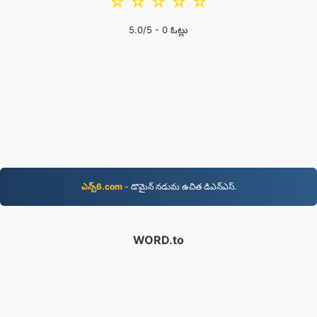
☆
☆
☆
☆
☆
5.0
/5 -
0
ఓట్లు
ఎన్స్6.com
- డొమైన్‌ నడుమ ఉచిత డిఎన్‌ఎస్‌.
WORD.to
2,854,083 2019 నుండి మార్చబడిన ఫైల్‌లు
గోప్యతా విధానం
|
సేవా నిబంధనలు
|
మా గురించి
|
మమ్మల్ని
సంప్రదించండి
|
API
|
మాదిరిలు
|
అప్ స్థాపించు