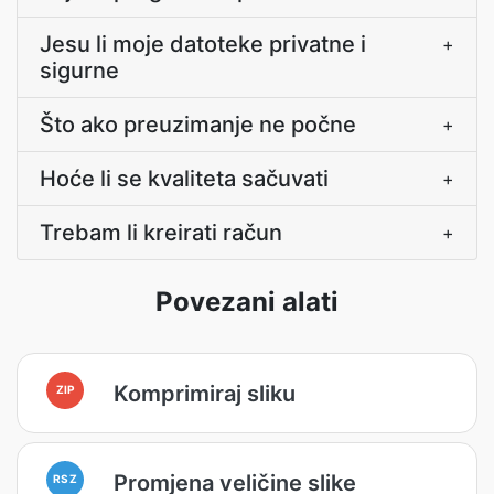
Jesu li moje datoteke privatne i
+
sigurne
Što ako preuzimanje ne počne
+
Hoće li se kvaliteta sačuvati
+
Trebam li kreirati račun
+
Povezani alati
Komprimiraj sliku
ZIP
Promjena veličine slike
RSZ