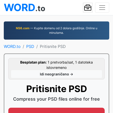
WORD
.to
NS6.com
— Kupite domenu od 2 dolara godišnje. Online u
minutama.
WORD.to
PSD
Pritisnite PSD
Besplatan plan:
1 pretvorba/sat, 1 datoteka
istovremeno
Idi neograničeno →
Pritisnite PSD
Compress your PSD files online for free