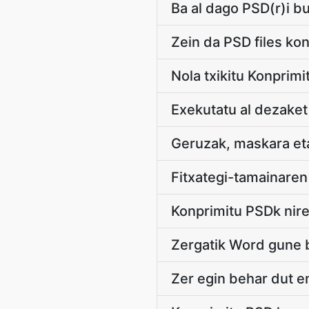
Ba al dago PSD(r)i b
Zein da PSD files ko
Nola txikitu Konprimi
Exekutatu al dezaket
Geruzak, maskara eta
Fitxategi-tamainaren
Konprimitu PSDk nire
Zergatik Word gune 
Zer egin behar dut 