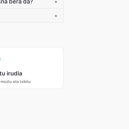
sna bera da?
+
+
u irudia
 moztu eta txikitu