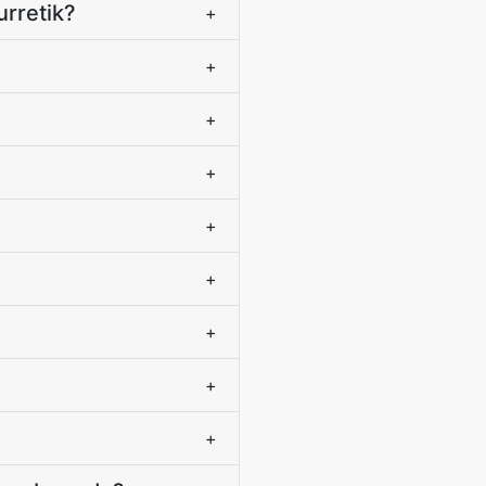
urretik?
+
+
+
+
+
+
+
+
+