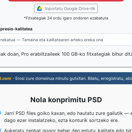
Inportatu Google Drive-tik
*Fitxategiak 24 ordu igaro ondoren ezabatuta
presio-kalitatea
iak doan, Pro erabiltzaileek 100 GB-ko fitxategiak bihur di
6.com
- Erosi zure domeinua minutu gutxitan. Bilatu, erregistratu, abi
Nola konprimitu PSD
Jarri PSD files goiko kaxan, edo hautatu zure gailutik — 
dago ezer instalatzeko, ezta konturik sortzeko ere.
Aukeratu zenbat gogor behar den estutu: kalitate edo bit