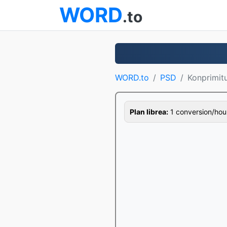
WORD
.to
WORD.to
PSD
Konprimit
Plan librea:
1 conversion/hour,