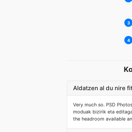
3
4
Ko
Aldatzen al du nire 
Very much so. PSD Photos
moduak bizirik eta editaga
the headroom available and