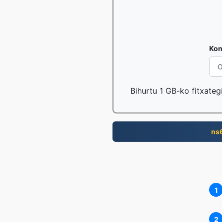
Kon
Bihurtu 1 GB-ko fitxateg
ns
1
2