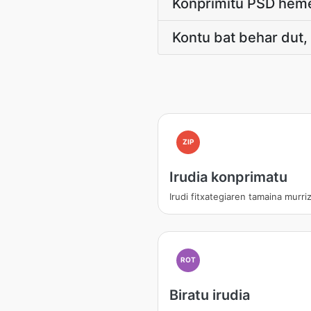
Konprimitu PSD heme
Kontu bat behar dut,
ZIP
Irudia konprimatu
Irudi fitxategiaren tamaina murri
ROT
Biratu irudia