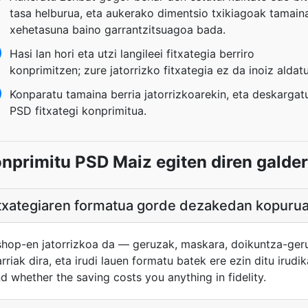
tasa helburua, eta aukerako dimentsio txikiagoak tamain
xehetasuna baino garrantzitsuagoa bada.
Hasi lan hori eta utzi langileei fitxategia berriro
konprimitzen; zure jatorrizko fitxategia ez da inoiz aldat
Konparatu tamaina berria jatorrizkoarekin, eta deskargat
PSD fitxategi konprimitua.
nprimitu PSD Maiz egiten diren galde
fitxategiaren formatua gorde dezakedan kopuru
hop-en jatorrizkoa da — geruzak, maskara, doikuntza-ger
rriak dira, eta irudi lauen formatu batek ere ezin ditu irud
 whether the saving costs you anything in fidelity.