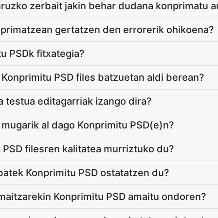
uruzko zerbait jakin behar dudana konprimatu a
nprimatzean gertatzen den errorerik ohikoena?
tu PSDk fitxategia?
 Konprimitu PSD files batzuetan aldi berean?
 testua editagarriak izango dira?
 mugarik al dago Konprimitu PSD(e)n?
 PSD filesren kalitatea murriztuko du?
batek Konprimitu PSD ostatatzen du?
emaitzarekin Konprimitu PSD amaitu ondoren?