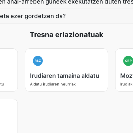
n anai-arreben guneek exekutatzen duten tre
 eta ezer gordetzen da?
Tresna erlazionatuak
RSZ
CRP
Irudiaren tamaina aldatu
Mozt
ztu
Aldatu irudiaren neurriak
Irudiak