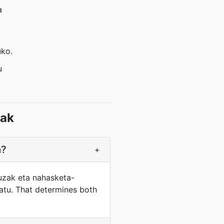
a
uko.
u
rak
a?
+
uzak eta nahasketa-
ikatu. That determines both