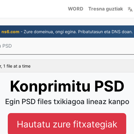
WORD
Tresna guztiak
ns6.com
- Zure domeinua, ongi egina. Pribatutasun eta DNS doan.
u PSD
 1 file at a time
Konprimitu PSD
Egin PSD files txikiagoa lineaz kanpo
Hautatu zure fitxategiak