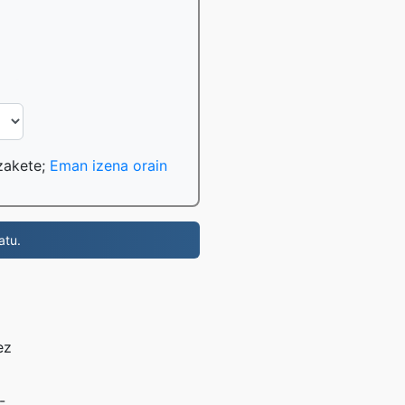
tzakete;
Eman izena orain
atu.
ez
-