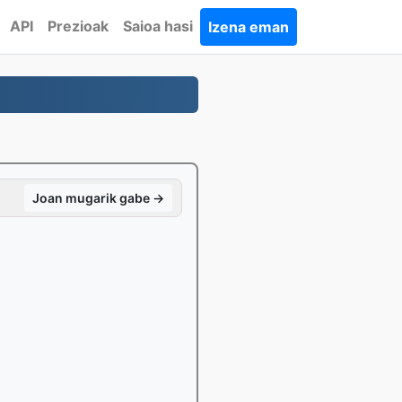
API
Prezioak
Saioa hasi
Izena eman
Joan mugarik gabe →