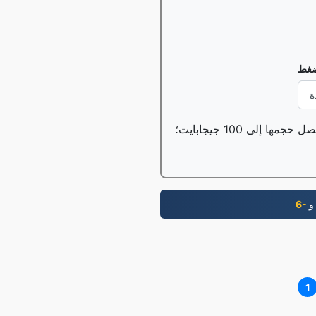
ضغط
1