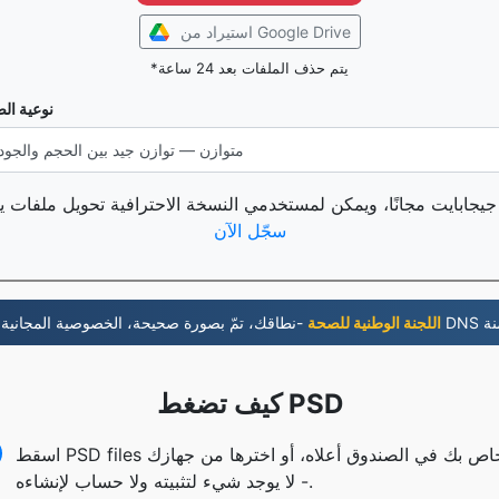
استيراد من Google Drive
*يتم حذف الملفات بعد 24 ساعة
نوعية ال
سجّل الآن
جانية و DNS متضمنة
6- اللجنة الوطنية للصحة
كيف تضغط PSD
اسقط PSD files الخاص بك في الصندوق أعلاه، أو اخترها من جهازك
- لا يوجد شيء لتثبيته ولا حساب لإنشاءه.