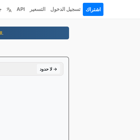
تسجيل الدخول
التسعير
API
ج
اشتراك
- شراء نطاقك من ٢ دوﻻر/سنة، على اﻻنترنت في دقائق.
6-
لا حدود →