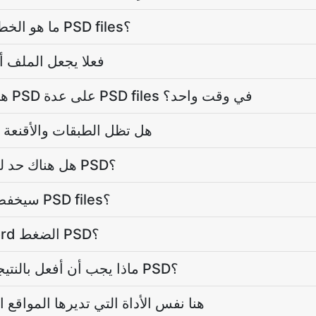
ما هو الخطأ الأكثر شيوعاً عند ضغط PSD files؟
كيف الضغط PSD فعلا يجعل الم
هل يمكنني تشغيل الضغط PSD على عدة PSD files في وقت واحد؟
هل تظل الطبقات والأقنعة 
هل هناك حد لحجم الملف على الضغط PSD؟
هل الضغط PSD سيخفض جودة PSD files؟
لماذا يستضيف موقع Word الضغط PSD؟
ماذا يجب أن أفعل بالنتيجة بعد الانتهاء من الضغط PSD؟
هل الضغط PSD هنا نفس الأداة التي تديرها المواقع