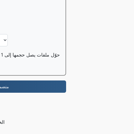
حوّل ملفات يصل حجمها إلى 1 جيجابايت مجانًا، ويمكن لمستخدمي النسخة الاحترافية تحويل ملفات يصل حجمها إلى 100 جيجابايت؛
-نطاقك، تمّ بصورة صحيحة، الخصوصية الم