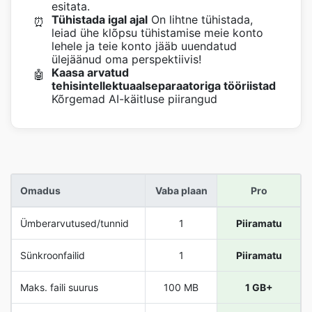
esitata.
Tühistada igal ajal
On lihtne tühistada,
⏰
leiad ühe klõpsu tühistamise meie konto
lehele ja teie konto jääb uuendatud
ülejäänud oma perspektiivis!
Kaasa arvatud
🤖
tehisintellektuaalseparaatoriga tööriistad
Kõrgemad AI-käitluse piirangud
Omadus
Vaba plaan
Pro
Ümberarvutused/tunnid
1
Piiramatu
Sünkroonfailid
1
Piiramatu
Maks. faili suurus
100 MB
1 GB+