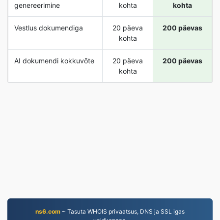
genereerimine
kohta
kohta
Vestlus dokumendiga
20 päeva
200 päevas
kohta
AI dokumendi kokkuvõte
20 päeva
200 päevas
kohta
ns6.com
~ Tasuta WHOIS privaatsus, DNS ja SSL igas