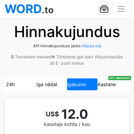
WORD
.to
Hinnakujundus
API hinnakujunduse jaoks
klõpsa siia
🔒 Turvalised maksed
❌ Tühistada igal ajal
⚡ Kiirjuurdepääs
📧 E- posti toetus
25% allahindlus
24h
Iga nädal
Igakuine
Aastane
12.0
US$
kasutaja kohta / kuu