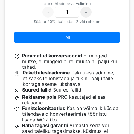
Istekohtade arvu valimine
-
+
Säästa 20%, kui ostad 2 või rohkem
Telli
Piiramatud konversioonid
Ei mingeid
🥇
mütse, ei mingeid piire, muuta nii palju kui
tahad.
Pakettüleslaadimine
Paki üleslaadimine,
📦
et saaksite lohistada ja tilk nii palju faile
korraga asemel ükshaaval
Suured failid
Suured failid
📂
Reklaame pole
PRO kasutajad ei saa
🚫
reklaame
Funktsioonitaotlus
Kas on võimalik küsida
💡
täiendavaid konverteerimise tööriistu
lisada WORD.to
Raha tagasi garantii
Armasta seda või
💸
saad täieliku tagasimakse, küsimusi ei