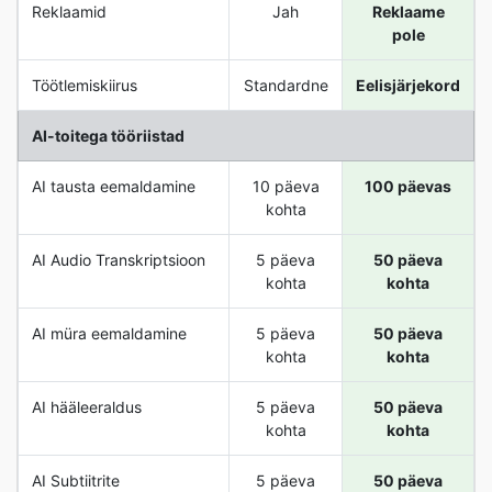
Reklaamid
Jah
Reklaame
pole
Töötlemiskiirus
Standardne
Eelisjärjekord
AI-toitega tööriistad
AI tausta eemaldamine
10 päeva
100 päevas
kohta
AI Audio Transkriptsioon
5 päeva
50 päeva
kohta
kohta
AI müra eemaldamine
5 päeva
50 päeva
kohta
kohta
AI hääleeraldus
5 päeva
50 päeva
kohta
kohta
AI Subtiitrite
5 päeva
50 päeva