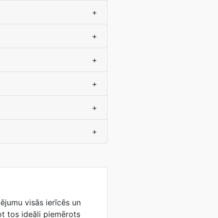
+
+
+
+
+
+
tējumu visās ierīcēs un
t tos ideāli piemērots