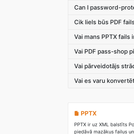
Can I password-prote
Cik liels būs PDF fail
Vai mans PPTX fails i
Vai PDF pass-shop p
Vai pārveidotājs str
Vai es varu konvertēt
PPTX
PPTX ir uz XML balstīts P
piedāvā mazākus failus un