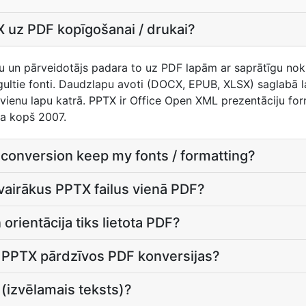
 uz PDF kopīgošanai / drukai?
lu un pārveidotājs padara to uz PDF lapām ar saprātīgu nok
iegultie fonti. Daudzlapu avoti (DOCX, EPUB, XLSX) saglabā 
st vienu lapu katrā. PPTX ir Office Open XML prezentāciju fo
ma kopš 2007.
 conversion keep my fonts / formatting?
 vairākus PPTX failus vienā PDF?
orientācija tiks lietota PDF?
ā PPTX pārdzīvos PDF konversijas?
(izvēlamais teksts)?