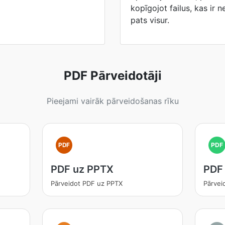
kopīgojot failus, kas ir n
pats visur.
PDF Pārveidotāji
Pieejami vairāk pārveidošanas rīku
PDF
PDF
PDF uz PPTX
PDF
Pārveidot PDF uz PPTX
Pārvei