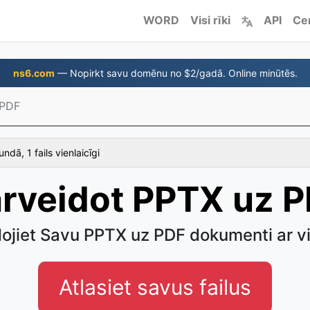
WORD
Visi rīki
API
Ce
ns6.com
— Nopirkt savu domēnu no $2/gadā. Online minūtēs.
 PDF
ndā, 1 fails vienlaicīgi
rveidot PPTX uz 
dojiet Savu PPTX uz PDF dokumenti ar v
Atlasiet savus failus