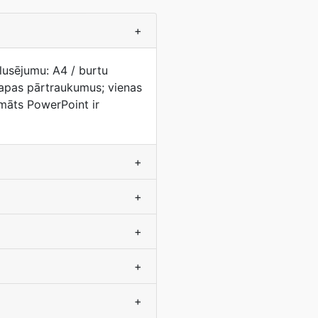
+
lusējumu: A4 / burtu
lapas pārtraukumus; vienas
rmāts PowerPoint ir
+
+
+
+
+