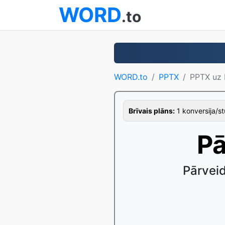
WORD
.to
WORD.to
PPTX
PPTX uz
Brīvais plāns:
1 konversija/stu
Pā
Pārvei