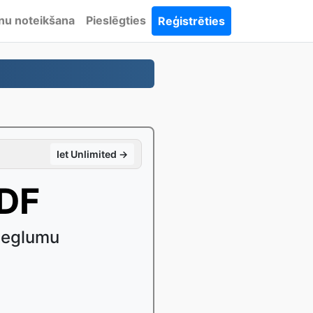
nu noteikšana
Pieslēgties
Reģistrēties
Iet Unlimited →
PDF
ieglumu