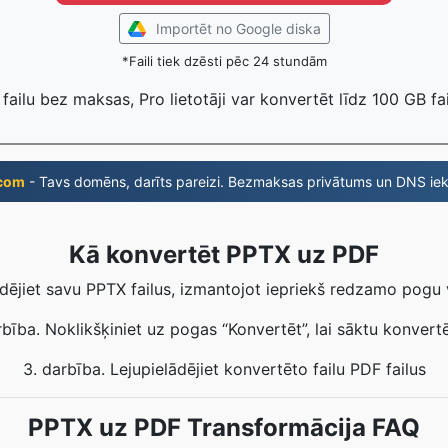
Importēt no Google diska
*Faili tiek dzēsti pēc 24 stundām
 failu bez maksas, Pro lietotāji var konvertēt līdz 100 GB fa
com
- Tavs domēns, darīts pareizi. Bezmaksas privātums un DNS iek
Kā konvertēt PPTX uz PDF
ādējiet savu PPTX failus, izmantojot iepriekš redzamo pogu 
rbība. Noklikšķiniet uz pogas “Konvertēt”, lai sāktu konvert
3. darbība. Lejupielādējiet konvertēto failu PDF failus
PPTX uz PDF Transformācija FAQ