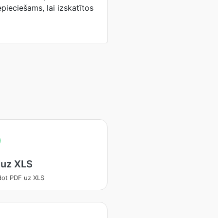
epieciešams, lai izskatītos
 uz XLS
dot PDF uz XLS