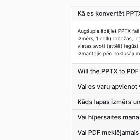
Kā es konvertēt PPTX
Augšupielādējiet PPTX fai
izmērs, 1 collu robežas, 
vietas avoti (attēli) iegū
izmantojis pēc noklusēju
Will the PPTX to PDF
Vai es varu apvienot
Kāds lapas izmērs un 
Vai hipersaites man
Vai PDF meklējamais 