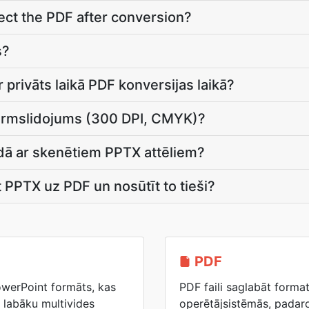
ct the PDF after conversion?
s?
r privāts laikā PDF konversijas laikā?
irmslidojums (300 DPI, CMYK)?
ādā ar skenētiem PPTX attēliem?
 PPTX uz PDF un nosūtīt to tieši?
PDF
owerPoint formāts, kas
PDF faili saglabāt forma
 labāku multivides
operētājsistēmās, padaro