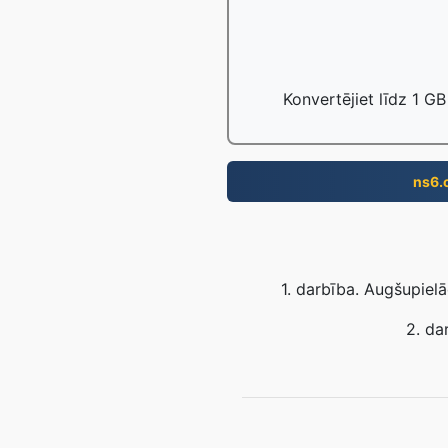
Konvertējiet līdz 1 GB
ns6.
1. darbība. Augšupiel
2. da