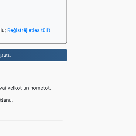
ilu;
Reģistrējieties tūlīt
ļauts.
vai velkot un nometot.
ēšanu.