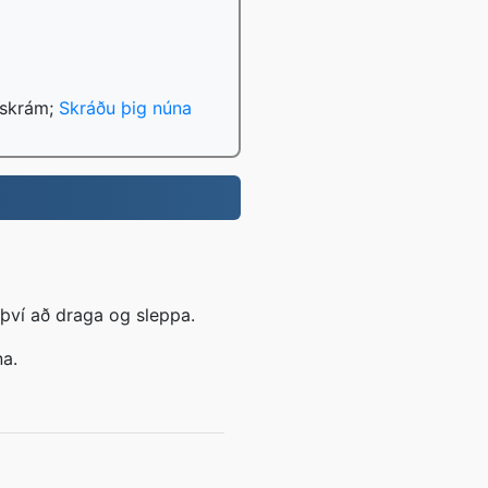
 skrám;
Skráðu þig núna
því að draga og sleppa.
na.