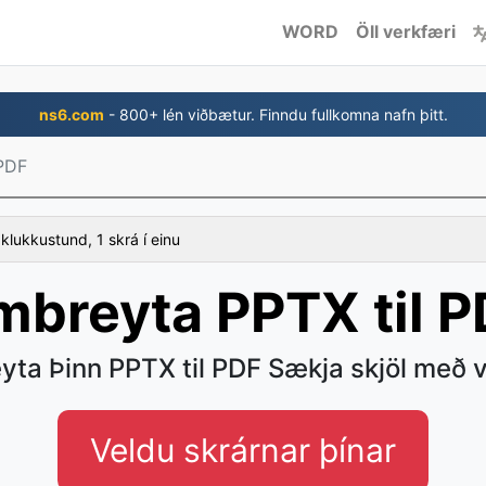
WORD
Öll verkfæri
ns6.com
- 800+ lén viðbætur. Finndu fullkomna nafn þitt.
 PDF
 klukkustund, 1 skrá í einu
mbreyta PPTX til P
ta Þinn PPTX til PDF Sækja skjöl með v
Veldu skrárnar þínar