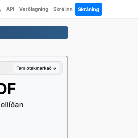
API
Verðlagning
Skrá inn
Skráning
Fara ótakmarkað →
DF
ellíðan