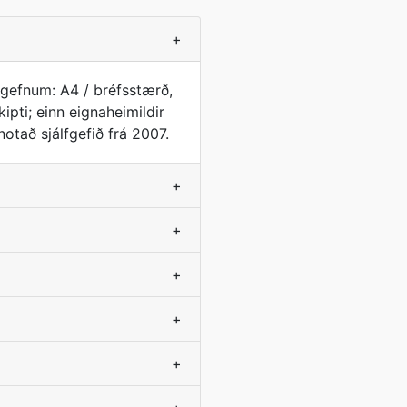
+
fgefnum: A4 / bréfsstærð,
ipti; einn eignaheimildir
otað sjálfgefið frá 2007.
+
+
+
+
+