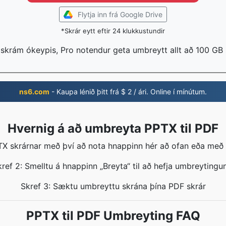
Flytja inn frá Google Drive
*Skrár eytt eftir 24 klukkustundir
 skrám ókeypis, Pro notendur geta umbreytt allt að 100 GB
ns6.com
- Kaupa lénið þitt frá $ 2 / ári. Online í mínútum.
Hvernig á að umbreyta PPTX til PDF
TX skrárnar með því að nota hnappinn hér að ofan eða með 
ref 2: Smelltu á hnappinn „Breyta“ til að hefja umbreytingu
Skref 3: Sæktu umbreyttu skrána þína PDF skrár
PPTX til PDF Umbreyting FAQ