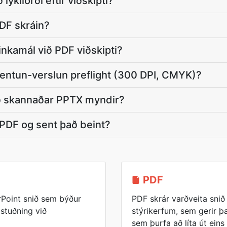
ykilorði eftir viðskipti?
DF skráin?
inkamál við PDF viðskipti?
entun-verslun preflight (300 DPI, CMYK)?
eð skannaðar PPTX myndir?
 PDF og sent það beint?
PDF
Point snið sem býður
PDF skrár varðveita sni
 stuðning við
stýrikerfum, sem gerir þau
sem þurfa að líta út eins 