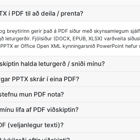
X í PDF til að deila / prenta?
g breytirinn gerir það á PDF síður með skynsamlegum sjál
 leturgerðir. Fjölsíður (DOCX, EPUB, XLSX) varðveita síðusk
. PPTX er Office Open XML kynningarsnið PowerPoint hefur n
kiptin halda leturgerð / sniði mínu?
gar PPTX skrár í eina PDF?
stefnu mun PDF nota?
ínu lifa af PDF viðskiptin?
DF (veljanlegur texti)?