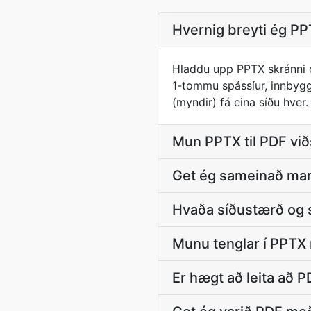
Hvernig breyti ég PPT
Hladdu upp PPTX skránni o
1-tommu spássíur, innbyggð
(myndir) fá eina síðu hver
Mun PPTX til PDF viðs
Get ég sameinað mar
Hvaða síðustærð og 
Munu tenglar í PPTX m
Er hægt að leita að P