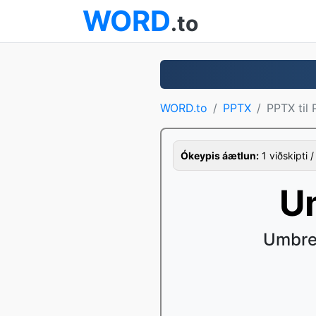
WORD
.to
WORD.to
PPTX
PPTX til
Ókeypis áætlun:
1 viðskipti /
U
Umbrey