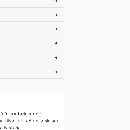
+
+
+
+
+
+
ð á öllum tækjum og
 tilvalin til að deila skrám
alls staðar.