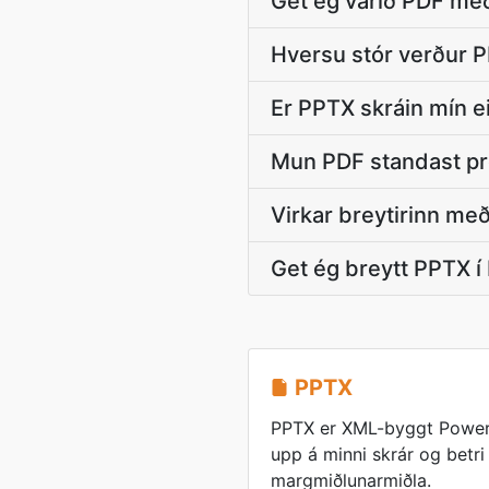
Get ég varið PDF með l
Hversu stór verður P
Er PPTX skráin mín e
Mun PDF standast pr
Virkar breytirinn m
Get ég breytt PPTX í
PPTX
PPTX er XML-byggt Power
upp á minni skrár og betri
margmiðlunarmiðla.