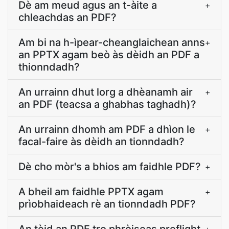
Dè am meud agus an t-àite a
+
chleachdas an PDF?
Am bi na h-ìpear-cheanglaichean anns
+
an PPTX agam beò às dèidh an PDF a
thionndadh?
An urrainn dhut lorg a dhèanamh air
+
an PDF (teacsa a ghabhas taghadh)?
An urrainn dhomh am PDF a dhìon le
+
facal-faire às dèidh an tionndadh?
Dè cho mòr's a bhios am faidhle PDF?
+
A bheil am faidhle PPTX agam
+
prìobhaideach rè an tionndadh PDF?