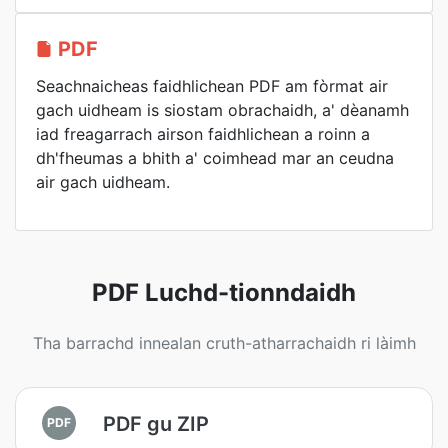
PDF
Seachnaicheas faidhlichean PDF am fòrmat air
gach uidheam is siostam obrachaidh, a' dèanamh
iad freagarrach airson faidhlichean a roinn a
dh'fheumas a bhith a' coimhead mar an ceudna
air gach uidheam.
PDF Luchd-tionndaidh
Tha barrachd innealan cruth-atharrachaidh ri làimh
PDF gu ZIP
PDF