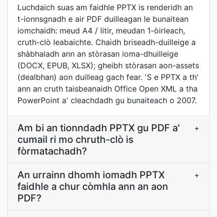
Luchdaich suas am faidhle PPTX is renderidh an
t-ionnsgnadh e air PDF duilleagan le bunaitean
iomchaidh: meud A4 / litir, meudan 1-òirleach,
cruth-clò leabaichte. Chaidh briseadh-duilleige a
shàbhaladh ann an stòrasan ioma-dhuilleige
(DOCX, EPUB, XLSX); gheibh stòrasan aon-assets
(dealbhan) aon duilleag gach fear. 'S e PPTX a th'
ann an cruth taisbeanaidh Office Open XML a tha
PowerPoint a' cleachdadh gu bunaiteach o 2007.
Am bi an tionndadh PPTX gu PDF a'
+
cumail ri mo chruth-clò is
fòrmatachadh?
An urrainn dhomh iomadh PPTX
+
faidhle a chur còmhla ann an aon
PDF?