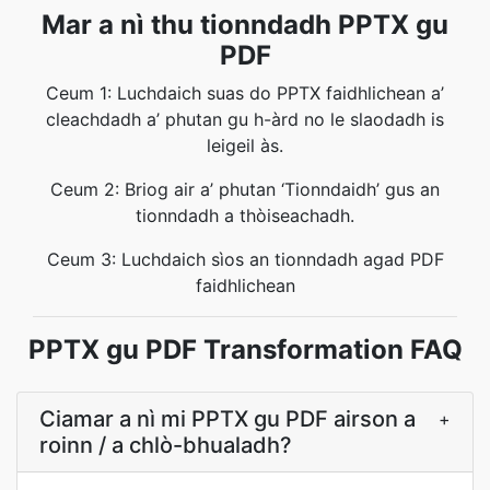
Mar a nì thu tionndadh PPTX gu
PDF
Ceum 1: Luchdaich suas do PPTX faidhlichean a’
cleachdadh a’ phutan gu h-àrd no le slaodadh is
leigeil às.
Ceum 2: Briog air a’ phutan ‘Tionndaidh’ gus an
tionndadh a thòiseachadh.
Ceum 3: Luchdaich sìos an tionndadh agad PDF
faidhlichean
PPTX gu PDF Transformation FAQ
Ciamar a nì mi PPTX gu PDF airson a
+
roinn / a chlò-bhualadh?