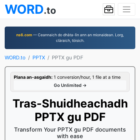
WORD
.to
ns6.com
— Ceannaich do dhàta-lìn ann an mionaidean. Lorg,
clàraich, tòisich.
WORD.to
PPTX
PPTX gu PDF
Plana an-asgaidh:
1 conversion/hour, 1 file at a time
Go Unlimited →
Tras-Shuidheachadh
PPTX gu PDF
Transform Your PPTX gu PDF documents
with ease