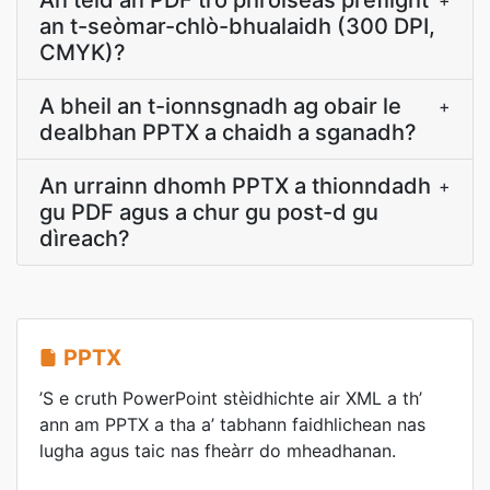
An tèid an PDF tro phròiseas preflight
+
an t-seòmar-chlò-bhualaidh (300 DPI,
CMYK)?
A bheil an t-ionnsgnadh ag obair le
+
dealbhan PPTX a chaidh a sganadh?
An urrainn dhomh PPTX a thionndadh
+
gu PDF agus a chur gu post-d gu
dìreach?
PPTX
’S e cruth PowerPoint stèidhichte air XML a th’
ann am PPTX a tha a’ tabhann faidhlichean nas
lugha agus taic nas fheàrr do mheadhanan.