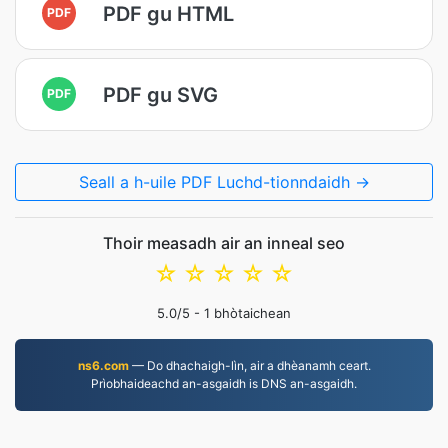
PDF gu HTML
PDF
PDF gu SVG
PDF
Seall a h-uile PDF Luchd-tionndaidh →
Thoir measadh air an inneal seo
☆
☆
☆
☆
☆
5.0
/5 -
1
bhòtaichean
ns6.com
— Do dhachaigh-lìn, air a dhèanamh ceart.
Prìobhaideachd an-asgaidh is DNS an-asgaidh.