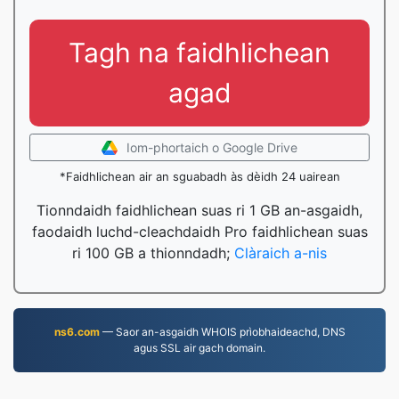
Tagh na faidhlichean
agad
Iom-phortaich o Google Drive
*Faidhlichean air an sguabadh às dèidh 24 uairean
Tionndaidh faidhlichean suas ri 1 GB an-asgaidh,
faodaidh luchd-cleachdaidh Pro faidhlichean suas
ri 100 GB a thionndadh;
Clàraich a-nis
ns6.com
— Saor an-asgaidh WHOIS prìobhaideachd, DNS
agus SSL air gach domain.