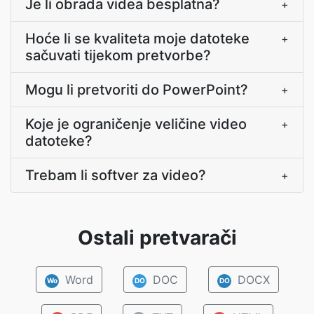
Je li obrada videa besplatna?
+
Hoće li se kvaliteta moje datoteke
+
sačuvati tijekom pretvorbe?
Mogu li pretvoriti do PowerPoint?
+
Koje je ograničenje veličine video
+
datoteke?
Trebam li softver za video?
+
Ostali pretvarači
Word
DOC
DOCX
Wo
DO
DO