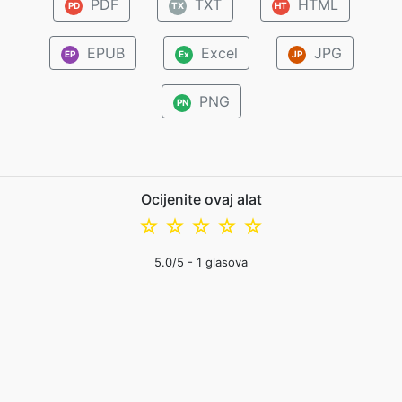
PDF
TXT
HTML
PD
TX
HT
EPUB
Excel
JPG
EP
Ex
JP
PNG
PN
Ocijenite ovaj alat
☆
☆
☆
☆
☆
5.0
/5 -
1
glasova