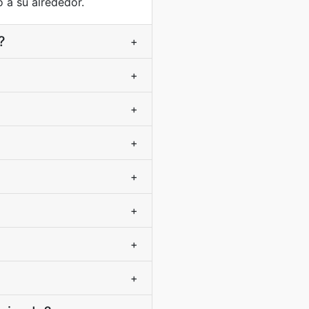
o a su alrededor.
?
+
+
+
+
+
+
+
+