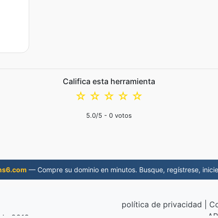
Califica esta herramienta
☆
☆
☆
☆
☆
5.0
/5 -
0
votos
ns6.com
— Compre su dominio en minutos. Busque, regístrese, inicie
política de privacidad
|
Co
AP
sde 2019