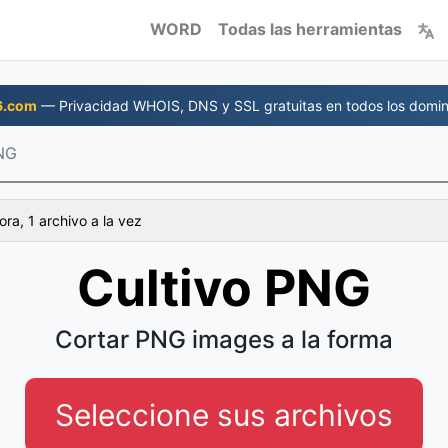
WORD
Todas las herramientas
6.com
— Privacidad WHOIS, DNS y SSL gratuitas en todos los domin
PNG
ra, 1 archivo a la vez
Cultivo PNG
Cortar PNG images a la forma
Seleccione sus archivos