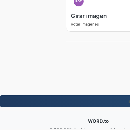
ROT
Girar imagen
Rotar imágenes
WORD.to
2,853,552 Archivos convertidos de