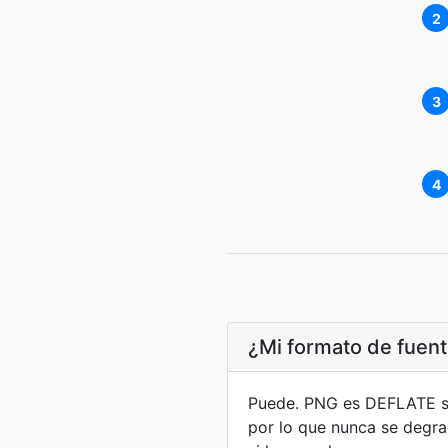
2
3
4
¿Mi formato de fuen
Puede. PNG es DEFLATE sin
por lo que nunca se degra