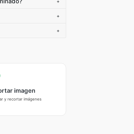
rminado?
+
+
+
ortar imagen
ar y recortar imágenes