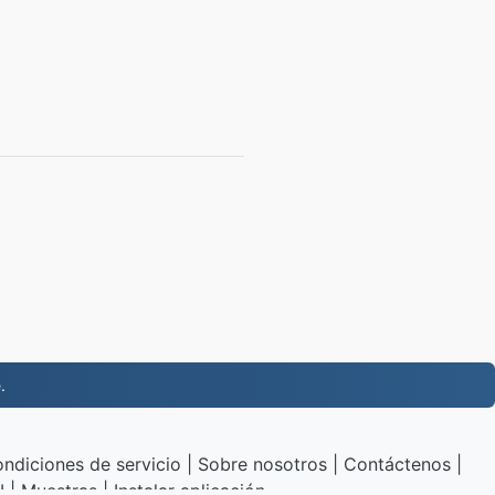
.
ndiciones de servicio
|
Sobre nosotros
|
Contáctenos
|
I
|
Muestras
|
Instalar aplicación