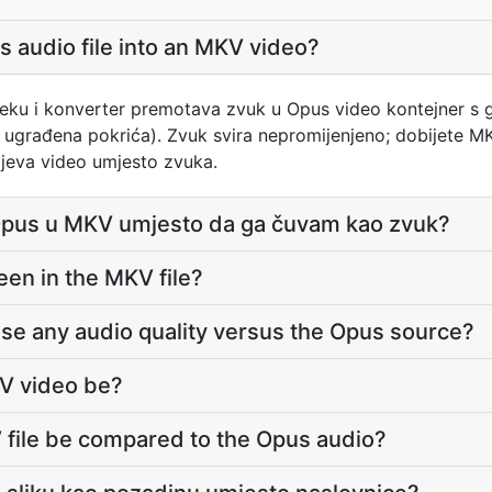
s audio file into an MKV video?
teku i konverter premotava zvuk u Opus video kontejner s 
li ugrađena pokrića). Zvuk svira nepromijenjeno; dobijete 
tijeva video umjesto zvuka.
 Opus u MKV umjesto da ga čuvam kao zvuk?
en in the MKV file?
ose any audio quality versus the Opus source?
KV video be?
 file be compared to the Opus audio?