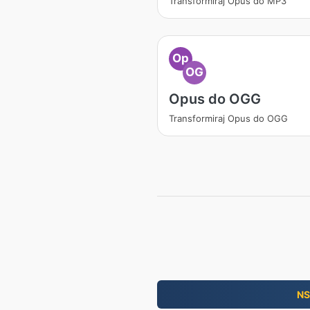
Transformiraj Opus do MP3
Op
OG
Opus do OGG
Transformiraj Opus do OGG
NS