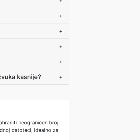
+
+
+
+
+
zvuka kasnije?
+
raniti neograničen broj
ednoj datoteci, idealno za