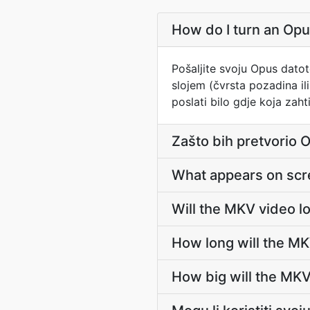
How do I turn an Opu
Pošaljite svoju Opus dato
slojem (čvrsta pozadina i
poslati bilo gdje koja zah
Zašto bih pretvorio
What appears on scre
Will the MKV video l
How long will the M
How big will the MKV