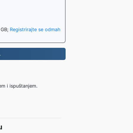
0 GB;
Registrirajte se odmah
.
em i ispuštanjem.
u