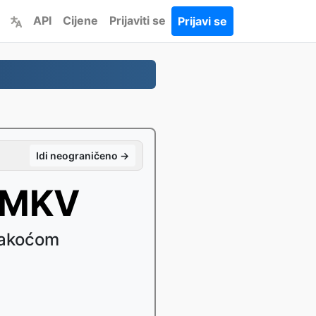
API
Cijene
Prijaviti se
Prijavi se
Idi neograničeno →
o MKV
lakoćom