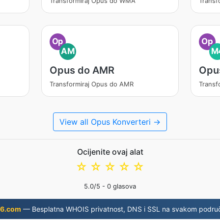
Transformiraj Opus do WMA
Transf
Op
Op
AM
M
Opus do AMR
Opu
Transformiraj Opus do AMR
Transf
View all Opus Konverteri →
Ocijenite ovaj alat
☆
☆
☆
☆
☆
5.0
/5 -
0
glasova
6.com
— Besplatna WHOIS privatnost, DNS i SSL na svakom područ