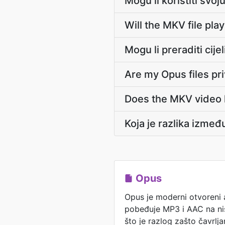
Mogu li koristiti svo
Will the MKV file pl
Mogu li preraditi ci
Are my Opus files pr
Does the MKV video k
Koja je razlika izme
Opus
Opus je moderni otvoreni 
pobeđuje MP3 i AAC na ni
što je razlog zašto čavrlja