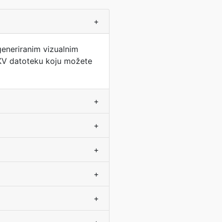
+
generiranim vizualnim
MKV datoteku koju možete
+
+
+
+
+