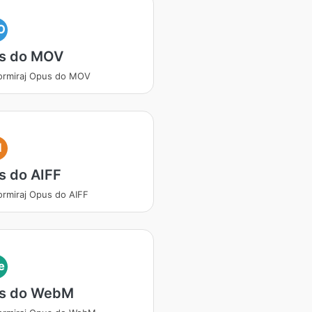
O
s do MOV
ormiraj Opus do MOV
I
s do AIFF
ormiraj Opus do AIFF
e
s do WebM