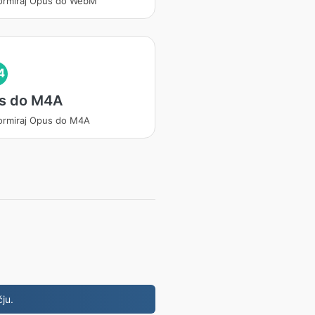
ormiraj Opus do WebM
4
s do M4A
ormiraj Opus do M4A
ju.