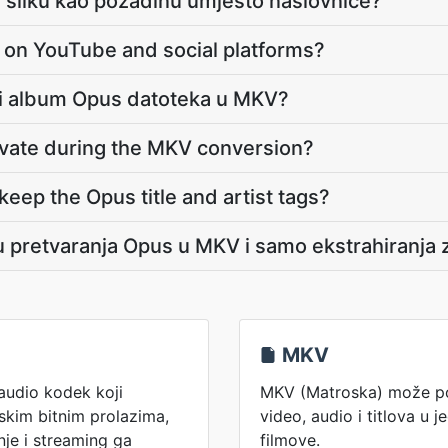
ju sliku kao pozadinu umjesto naslovnice?
ay on YouTube and social platforms?
jeli album Opus datoteka u MKV?
ivate during the MKV conversion?
eep the Opus title and artist tags?
đu pretvaranja Opus u MKV i samo ekstrahiranja 
MKV
audio kodek koji
MKV (Matroska) može poh
skim bitnim prolazima,
video, audio i titlova u j
nje i streaming ga
filmove.