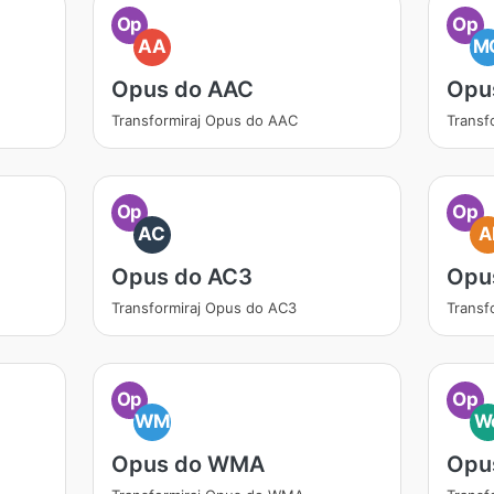
Op
Op
AA
M
Opus do AAC
Opu
Transformiraj Opus do AAC
Transf
Op
Op
AC
A
Opus do AC3
Opu
Transformiraj Opus do AC3
Transf
Op
Op
WM
W
Opus do WMA
Opu