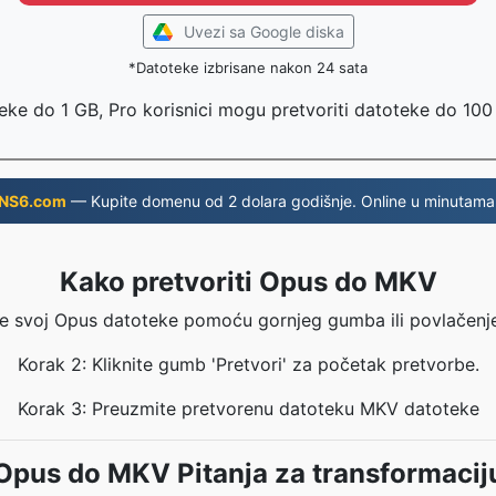
Uvezi sa Google diska
*Datoteke izbrisane nakon 24 sata
eke do 1 GB, Pro korisnici mogu pretvoriti datoteke do 10
NS6.com
— Kupite domenu od 2 dolara godišnje. Online u minutama
Kako pretvoriti Opus do MKV
te svoj Opus datoteke pomoću gornjeg gumba ili povlačenj
Korak 2: Kliknite gumb 'Pretvori' za početak pretvorbe.
Korak 3: Preuzmite pretvorenu datoteku MKV datoteke
Opus do MKV Pitanja za transformacij