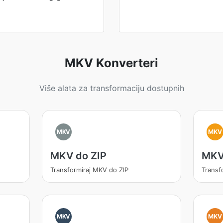
MKV Konverteri
Više alata za transformaciju dostupnih
MKV
MKV
MKV do ZIP
MKV
Transformiraj MKV do ZIP
Transf
MKV
MKV