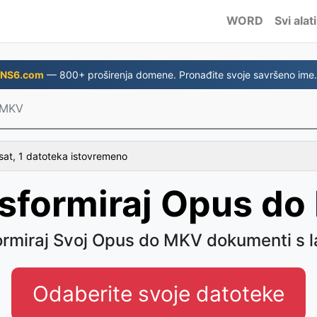
WORD
Svi alati
NS6.com
— 800+ proširenja domene. Pronađite svoje savršeno ime.
 MKV
sat, 1 datoteka istovremeno
sformiraj Opus d
ormiraj Svoj Opus do MKV dokumenti s 
Odaberite svoje datoteke