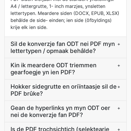
A4 / lettergrutte, 1- inch marzjes, ynsletten
lettertypen. Meardere siden (DOCX, EPUB, XLSX)
behâlde de side- einden; ien side (ôfbyldings)
krije elk ien side.
Sil de konverzje fan ODT nei PDF myn
+
lettertypen / opmaak behâlde?
Kin ik meardere ODT triemmen
+
gearfoegje yn ien PDF?
Hokker sidegrutte en oriïntaasje sil de
+
PDF brûke?
Gean de hyperlinks yn myn ODT oer
+
nei de konverzje fan PDF?
Is de PDF trochsichtich (selektearje
+