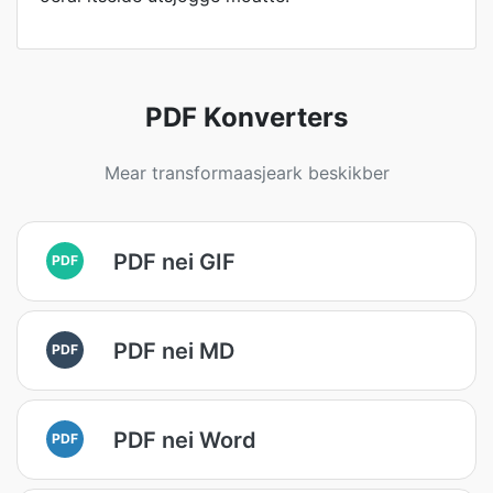
PDF Konverters
Mear transformaasjeark beskikber
PDF nei GIF
PDF
PDF nei MD
PDF
PDF nei Word
PDF