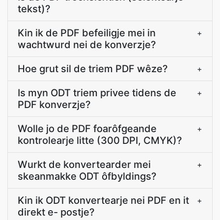
tekst)?
Kin ik de PDF befeiligje mei in
+
wachtwurd nei de konverzje?
Hoe grut sil de triem PDF wêze?
+
Is myn ODT triem privee tidens de
+
PDF konverzje?
Wolle jo de PDF foarôfgeande
+
kontrolearje litte (300 DPI, CMYK)?
Wurkt de konvertearder mei
+
skeanmakke ODT ôfbyldings?
Kin ik ODT konvertearje nei PDF en it
+
direkt e- postje?