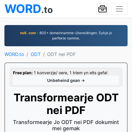
WORD
.to
ns6. com
- 800+ domeinnamme-útwreidingen. Sykje jo
perfekte namme.
WORD.to
ODT
ODT nei PDF
Free plan:
1 konverzje/ oere, 1 triem yn elts gefal
Unbeheind gean →
Transformearje ODT
nei PDF
Transformearje Jo ODT nei PDF dokumint
mei gemak