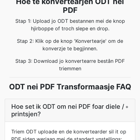
Hoe te konvertearjen ODT nei
PDF
Stap 1: Upload jo ODT bestannen mei de knop
hjirboppe of troch slepe en drop.
Stap 2: Klik op de knop 'Konvertearje' om de
konverzje te begjinnen.
Stap 3: Download jo konvertearre bestân PDF
triemmen
ODT nei PDF Transformaasje FAQ
Hoe set ik ODT om nei PDF foar diele /
+
printsjen?
Triem ODT uploade en de konvertearder sil it op
PDF siden werjaan mei de standert ynstellings: