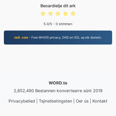
Beoardielje dit ark
☆
☆
☆
☆
☆
5.0
/5 -
0
stimmen
ns6. com
- Free WHOIS privacy, DNS en SSL op elk domein.
WORD.to
2,852,490 Bestannen konvertearre sûnt 2019
Privacybelied
|
Tsjinstbetingsten
|
Oer ús
|
Kontakt
mei ús opnimme
|
API
|
Foarbylden
|
App ynstallearje
© 2026 WORD.to
|
VPS.org
LLC | Makke troch