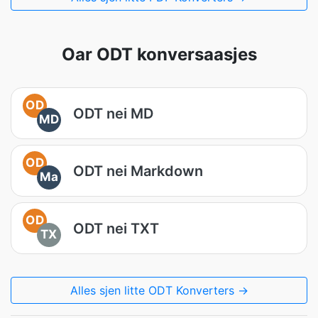
Oar ODT konversaasjes
OD
ODT nei MD
MD
OD
ODT nei Markdown
Ma
OD
ODT nei TXT
TX
Alles sjen litte ODT Konverters →