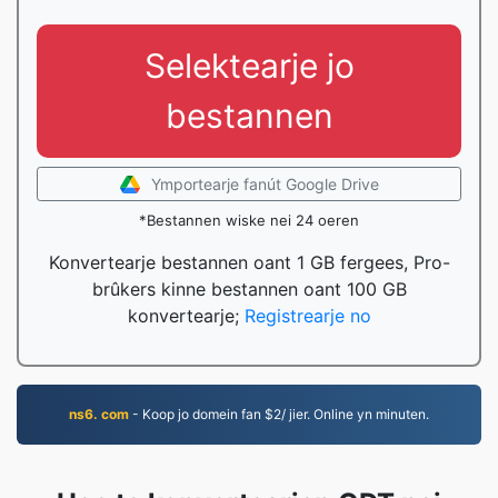
Selektearje jo
bestannen
Ymportearje fanút Google Drive
*Bestannen wiske nei 24 oeren
Konvertearje bestannen oant 1 GB fergees, Pro-
brûkers kinne bestannen oant 100 GB
konvertearje;
Registrearje no
ns6. com
- Koop jo domein fan $2/ jier. Online yn minuten.