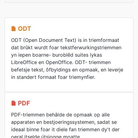
ODT
ODT (Open Document Text) is in triemformaat
dat brûkt wurdt foar tekstferwurkingstriemmen
yn iepen boarne- buroblêd suites lykas
LibreOffice en OpenOffice. ODT- triemmen
befetsje tekst, ôfbyldings en opmaak, en leverje
in standert formaat foar triemynfier.
PDF
PDF-triemmen behâlde de opmaak op alle
apparaten en bestjoeringssystemen, sadat se
ideaal binne foar it diele fan triemmen dy't der
oeral itselde útsjogge moatte.