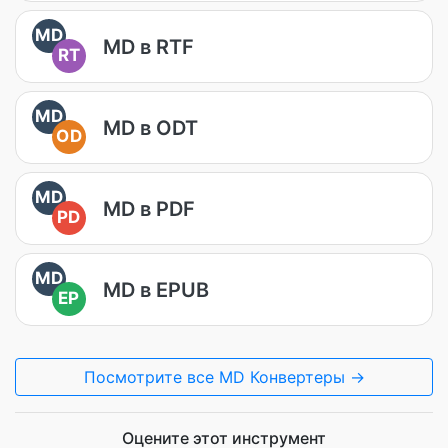
MD
MD в RTF
RT
MD
MD в ODT
OD
MD
MD в PDF
PD
MD
MD в EPUB
EP
Посмотрите все MD Конвертеры →
Оцените этот инструмент