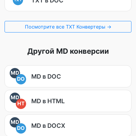
TXT в DOC
Посмотрите все TXT Конвертеры →
Другой MD конверсии
MD
MD в DOC
DO
MD
MD в HTML
HT
MD
MD в DOCX
DO