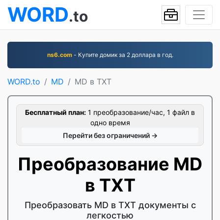
WORD
.to
ns6.com
- Купите домик за 2 доллара в год.
WORD.to
MD
MD в TXT
Бесплатный план:
1 преобразование/час, 1 файл в
одно время
Перейти без ограничений →
Преобразование MD
в TXT
Преобразовать MD в TXT документы с
легкостью