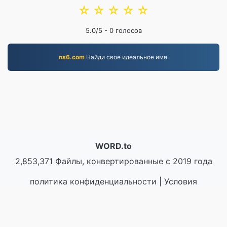
☆
☆
☆
☆
☆
5.0
/5 -
0
голосов
ns6.com
Найди свое идеальное имя.
WORD.to
2,853,371 Файлы, конвертированные с 2019 года
политика конфиденциальности
|
Условия
предоставления услуг
|
О нас
|
Связаться с нами
|
API
|
Образцы
|
Установка приложения
© 2026 WORD.to
|
VPS.org
LLC | Сделано
nadermx