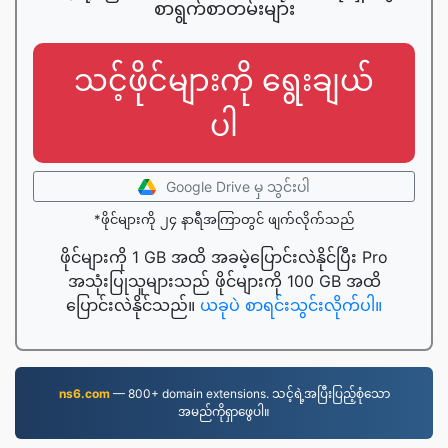
စာရွက်စာတမ်းများ
သင့်ဖိုင်များကို ရွေးချယ်
ပါ
Google Drive မှ သွင်းပါ
*ဖိုင်များကို ၂၄ နာရီအကြာတွင် ဖျက်လိုက်သည်
ဖိုင်များကို 1 GB အထိ အခမဲ့ပြောင်းလဲနိုင်ပြီး Pro
အသုံးပြုသူများသည် ဖိုင်များကို 100 GB အထိ
ပြောင်းလဲနိုင်သည်။
ယခုပဲ စာရင်းသွင်းလိုက်ပါ။
ns6.com
— 800+ domain extensions. သင့်ရဲ့အပြီးပြည့်စုံသော
အမည်ကိုရှာဖွေပါ။