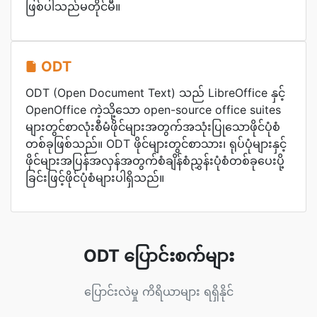
ဖြစ်ပါသည်မတိုင်မီ။
ODT
ODT (Open Document Text) သည် LibreOffice နှင့်
OpenOffice ကဲ့သို့သော open-source office suites
များတွင်စာလုံးစီမံဖိုင်များအတွက်အသုံးပြုသောဖိုင်ပုံစံ
တစ်ခုဖြစ်သည်။ ODT ဖိုင်များတွင်စာသား၊ ရုပ်ပုံများနှင့်
ဖိုင်များအပြန်အလှန်အတွက်စံချိန်စံညွှန်းပုံစံတစ်ခုပေးပို့
ခြင်းဖြင့်ဖိုင်ပုံစံများပါရှိသည်။
ODT ပြောင်းစက်များ
ပြောင်းလဲမှု ကိရိယာများ ရရှိနိုင်