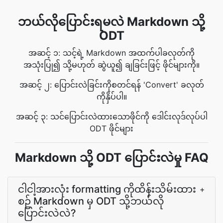
ဘယ်လိုပြောင်းရမလဲ Markdown သို့
ODT
အဆင့် ၁: သင့်ရဲ့ Markdown အထက်ပါခလုတ်ကို
အသုံးပြု၍ သို့မဟုတ် ဆွဲယူ၍ ချခြင်းဖြင့် ဖိုင်များကို။
အဆင့် ၂: ပြောင်းလဲခြင်းကိုစတင်ရန် 'Convert' ခလုတ်
ကိုနှိပ်ပါ။
အဆင့် ၃: သင်ပြောင်းလဲထားသောဖိုင်ကို ဒေါင်းလုဒ်လုပ်ပါ
ODT ဖိုင်များ
Markdown သို့ ODT ပြောင်းလဲမှု FAQ
ငါငါ့အားလုံး formatting ကိုထိန်းသိမ်းထား
+
စဉ် Markdown မှ ODT သို့ဘယ်လို
ပြောင်းလဲလဲ?