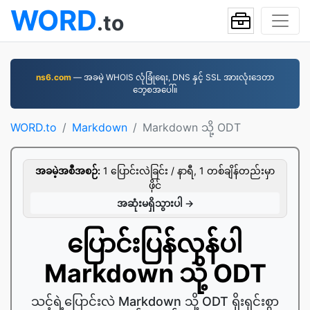
WORD
.to
ns6.com
— အခမဲ့ WHOIS လုံခြုံရေး, DNS နှင့် SSL အားလုံးဒေတာ
ဘေ့စအပေါ်။
WORD.to
Markdown
Markdown သို့ ODT
အခမဲ့အစီအစဉ်:
1 ပြောင်းလဲခြင်း / နာရီ, 1 တစ်ချိန်တည်းမှာ
ဖိုင်
အဆုံးမရှိသွားပါ →
ပြောင်းပြန်လှန်ပါ
Markdown သို့ ODT
သင့်ရဲ့ပြောင်းလဲ Markdown သို့ ODT ရိုးရှင်းစွာ