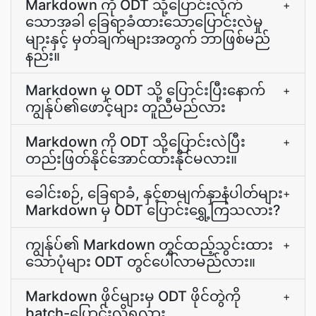
Markdown ကို ODT သို့ပြောင်းလိုက်
+
သောအခါ ခြေရာခံထားသောပြောင်းလဲမှု
များနှင့် မှတ်ချက်များအတွက် ဘာဖြစ်မည်
နည်း။
Markdown မှ ODT သို့ ပြောင်းပြီးနောက်
+
ကျွန်ုပ်၏ဖောင့်များ တူညီမည်လား
Markdown ကို ODT သို့ပြောင်းလဲပြီး
+
တည်းဖြတ်နိုင်အောင်ထားနိုင်မလား။
ခေါင်းစဉ်, ခြေရာခံ, နှင့်စာမျက်နှာနံပါတ်များ
+
Markdown မှ ODT ပြောင်းရွှေ့ကြသလား?
ကျွန်ုပ်၏ Markdown တွင်ထည့်သွင်းထား
+
သောပုံများ ODT တွင်ပေါ်လာမည်လား။
Markdown ဖိုင်များမှ ODT ဖိုင်တွဲကို
+
batch-ပြောင်းလို့ရလား