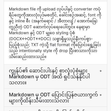
Markdown file ကို upload လုပ်ပါနှင့် converter ကပုံ
ရိပ်တွေကိုအားလုံးပုဒ်မစတိုင်, ခေါင်းစဉ်အဆင့်, font ကို
နှင့် inline စီး (အနက်ရောင် / အီတာလျံ / အောက်ခြေ)
တူညီတဲ့ ODT ဆောက်လုပ်ရေးပေါ်တွင်။ နေရာမှာ
Markdown နှင့် ODT မျှဝေ styling ပုံစံ
(DOCX↔ODT↔DOC) သစ္စာရှိမှုသည်နီးကပ်စွာ-
ပြည့်စုံသည်; TXT ကဲ့သို့ flat format ကိုပြောင်းရွှေ့ခြင်း
သည် intentionally style ကို drop ပြီးစာသားကိုသာ
သိမ်းဆည်းထားသည်။
ကျွန်ုပ်၏ ဆောင်းပါးနှင့် စာလုံးပုံစံများ
+
Markdown မှ ODT အထိ ရှင်သန်နိုင်ပါ
သလား။
Markdown မှ ODT ပြောင်းပြန်ဇယားကွက်
+
များကိုထိန်းသိမ်းထားသလား