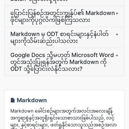
ပြောင်းပြန်စဉ်အတွင်းကျွန်ုပ်၏ Markdown
+
ဖိုင်များကိုပုဂ္ဂလိကဖြစ်ကြသလား
Markdown မှ ODT စာရင်းများနှင့်နံပါတ်
+
များကိုသိမ်းဆည်းပါသလား
Google Docs သို့မဟုတ် Microsoft Word
+
တွင်အသုံးပြုရန်အတွက် Markdown ကို
ODT သို့ပြောင်းလဲနိုင်သလား?
Markdown
Markdown ခေါင်းစဉ်များအတွက်အလင်းအလေးချိန်
အက္ခရာစွဲနှင့်အတူရိုးရှင်းသောစာသားဖြစ်ပါသည်, လင့်
များ, နှင့်စာရင်းများ, ဖတ်ရှုနိုင်သောသူသည်အစဉ်အလာ