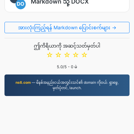
Markdown သို့ DOCX
DO
အားလုံးကြည့်ရန် Markdown ပြောင်းစက်များ →
ဤကိရိယာကို အဆင့်သတ်မှတ်ပါ
☆
☆
☆
☆
☆
5.0
/5 -
0
မဲ
ns6.com
— မိနစ်အနည်းငယ်အတွင်းသင်၏ domain ကိုဝယ်. ရှာဖွေ,
မှတ်ပုံတင်, launch.