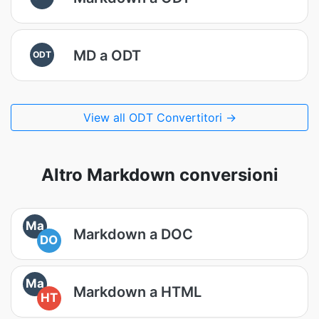
MD a ODT
ODT
View all ODT Convertitori →
Altro Markdown conversioni
Ma
Markdown a DOC
DO
Ma
Markdown a HTML
HT