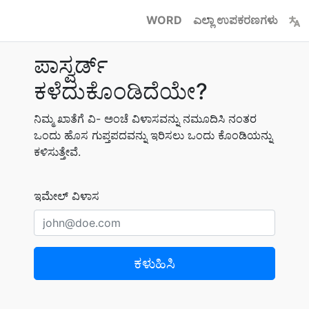
WORD
ಎಲ್ಲಾ ಉಪಕರಣಗಳು
ಪಾಸ್ವರ್ಡ್
ಕಳೆದುಕೊಂಡಿದೆಯೇ?
ನಿಮ್ಮ ಖಾತೆಗೆ ವಿ- ಅಂಚೆ ವಿಳಾಸವನ್ನು ನಮೂದಿಸಿ ನಂತರ
ಒಂದು ಹೊಸ ಗುಪ್ತಪದವನ್ನು ಇರಿಸಲು ಒಂದು ಕೊಂಡಿಯನ್ನು
ಕಳಿಸುತ್ತೇವೆ.
ಇಮೇಲ್ ವಿಳಾಸ
ಕಳುಹಿಸಿ