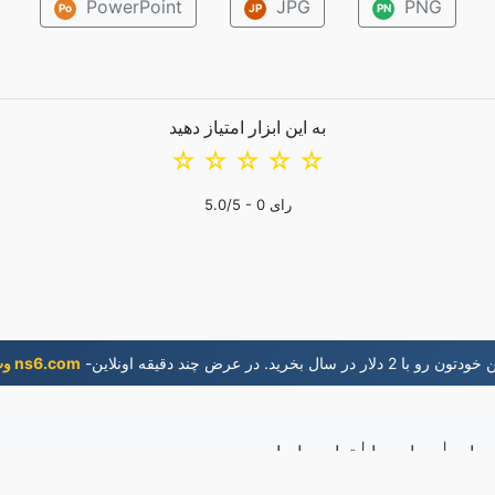
PowerPoint
JPG
PNG
Po
JP
PN
به این ابزار امتیاز دهید
☆
☆
☆
☆
☆
رای
0
/5 -
5.0
 با 2 دلار در سال بخريد. در عرض چند دقيقه اونلاين
وب‌گاه ns6.com
دمات
|
درباره ما
|
تماس با ما
2,853,568