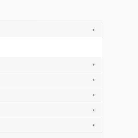
+
+
+
+
+
+