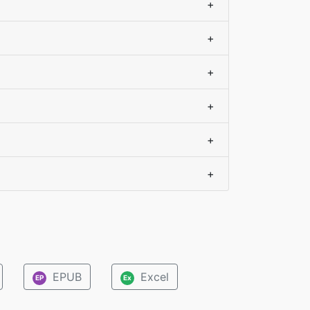
+
+
+
+
+
+
EPUB
Excel
EP
Ex