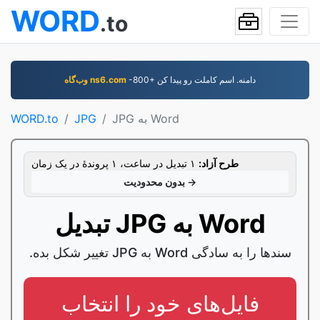
WORD
.to
-800+ دامنه. اسم کاملت رو پيدا کن
وب‌گاه ns6.com
JPG به Word
JPG
WORD.to
طرح آزاد:
۱ تبدیل در ساعت، ۱ پروندۀ در یک زمان
بدون محدودیت →
تبدیل JPG به Word
.‏تغییر شکل بده JPG به Word سندها را به سادگی
فایل‌های خود را انتخاب