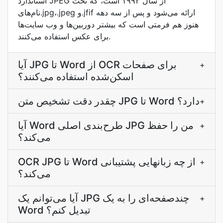
استاندارد JPEG از سال ۱۹۹۲ است، که تحت
نام‌های.jpg،.jpeg و.jfif ارائه می‌شود و پس از سه دهه
هنوز هم فرمتی است که بیشتر دوربین‌ها و وب سایت‌ها
برای عکس استفاده می‌کنند.
آیا JPG تا Word از OCR برای صفحات
+
اسکن‌شده استفاده می‌کنند؟
چقدر دقت تشخیص متن JPG تا Word دارد؟
+
آیا Word طرح‌بندی اصلی JPG من را حفظ
+
می‌کند؟
OCR JPG تا Word از چه زبانهایی پشتیبانی
+
می‌کند؟
آیا می‌توانم یک JPG چندصفحه‌ای را به یک
+
Word تبدیل کنم؟