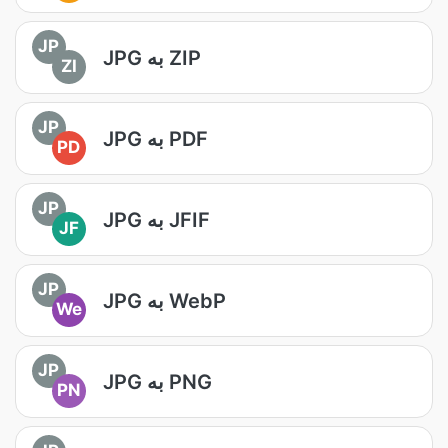
JP
JPG به ZIP
ZI
JP
JPG به PDF
PD
JP
JPG به JFIF
JF
JP
JPG به WebP
We
JP
JPG به PNG
PN