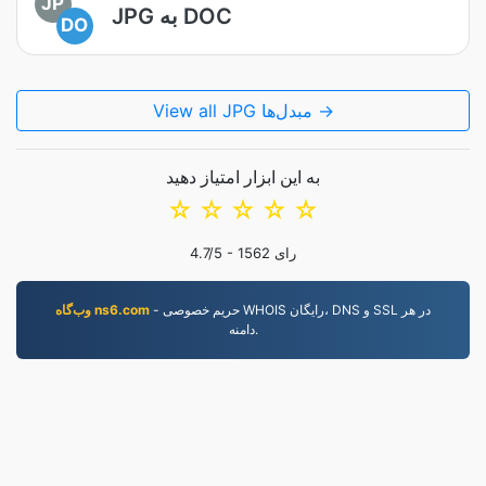
JP
JPG به DOC
DO
View all JPG مبدل‌ها →
به این ابزار امتیاز دهید
☆
☆
☆
☆
☆
رای
1562
/5 -
4.7
- حریم خصوصی WHOIS رایگان، DNS و SSL در هر
وب‌گاه ns6.com
دامنه.