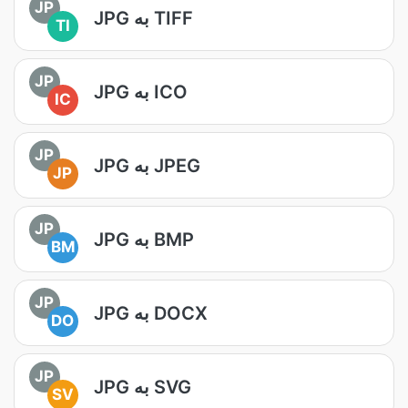
JP
JPG به TIFF
TI
JP
JPG به ICO
IC
JP
JPG به JPEG
JP
JP
JPG به BMP
BM
JP
JPG به DOCX
DO
JP
JPG به SVG
SV