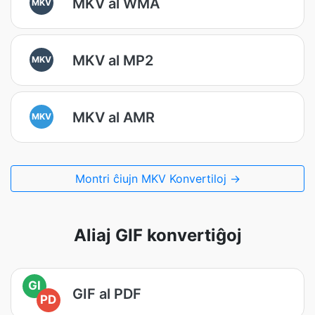
MKV al WMA
MKV
MKV al MP2
MKV
MKV al AMR
MKV
Montri ĉiujn MKV Konvertiloj →
Aliaj GIF konvertiĝoj
GI
GIF al PDF
PD