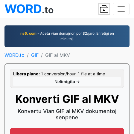
WORD
.to
ns6. com
- Aĉetu vian domajnon por $2/jaro. Enretigi en
minutoj.
WORD.to
GIF
GIF al MKV
Libera plano:
1 conversion/hour, 1 file at a time
Nelimigita →
Konverti GIF al MKV
Konvertu Vian GIF al MKV dokumentoj
senpene