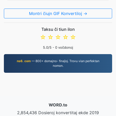
Montri ĉiujn GIF Konvertiloj →
Taksu ĉi tiun ilon
☆
☆
☆
☆
☆
5.0
/5 -
0
voĉdonoj
ns6. com
— 800+ domajno- finaĵoj. Trovu vian perfektan
nomon.
WORD.to
2,854,436 Dosieroj konvertitaj ekde 2019