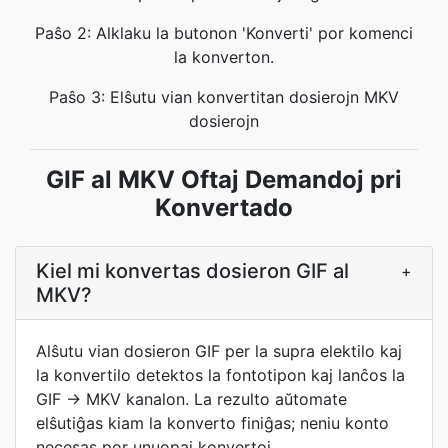
Paŝo 2: Alklaku la butonon 'Konverti' por komenci
la konverton.
Paŝo 3: Elŝutu vian konvertitan dosierojn MKV
dosierojn
GIF al MKV Oftaj Demandoj pri
Konvertado
Kiel mi konvertas dosieron GIF al
+
MKV?
Alŝutu vian dosieron GIF per la supra elektilo kaj
la konvertilo detektos la fontotipon kaj lanĉos la
GIF → MKV kanalon. La rezulto aŭtomate
elŝutiĝas kiam la konverto finiĝas; neniu konto
necesas por unuopaj konvertoj.