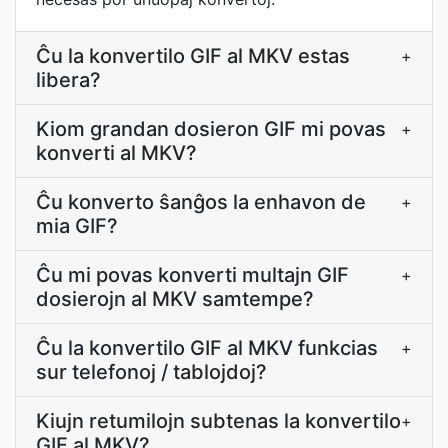
Ĉu la konvertilo GIF al MKV estas
+
libera?
Kiom grandan dosieron GIF mi povas
+
konverti al MKV?
Ĉu konverto ŝanĝos la enhavon de
+
mia GIF?
Ĉu mi povas konverti multajn GIF
+
dosierojn al MKV samtempe?
Ĉu la konvertilo GIF al MKV funkcias
+
sur telefonoj / tablojdoj?
Kiujn retumilojn subtenas la konvertilo
+
GIF al MKV?