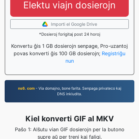
Elektu viajn dosierojn
Importi el Google Drive
*Dosieroj forigitaj post 24 horoj
Konvertu ĝis 1 GB dosierojn senpage, Pro-uzantoj
povas konverti ĝis 100 GB dosierojn;
Registriĝu
nun
ns6. com
- Via domajno, bone farita. Senpaga privateco kaj
DNS inkludita.
Kiel konverti GIF al MKV
Paŝo 1: Alŝutu vian GIF dosierojn per la butono
supre aŭ per treni kaj faligi.