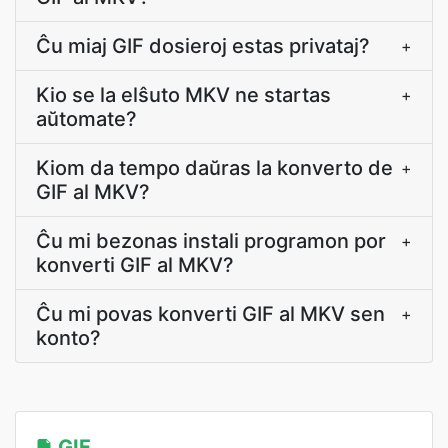
Ĉu miaj GIF dosieroj estas privataj?
+
Kio se la elŝuto MKV ne startas
+
aŭtomate?
Kiom da tempo daŭras la konverto de
+
GIF al MKV?
Ĉu mi bezonas instali programon por
+
konverti GIF al MKV?
Ĉu mi povas konverti GIF al MKV sen
+
konto?
GIF