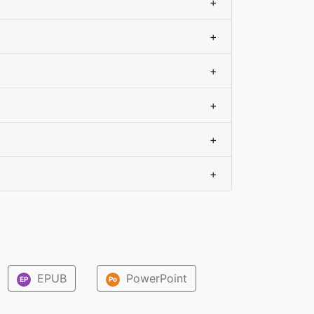
+
+
+
+
+
+
EPUB
PowerPoint
EP
Po