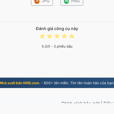
JPG
PNG
JP
PN
Đánh giá công cụ này
☆
☆
☆
☆
☆
5.0
/5 -
3
phiếu bầu
Nhà xuất bản NXB.com.
- 800+ tên miền. Tìm tên hoàn hảo của bạn
Chính sách bảo mật
|
Điều 
từ năm 2019