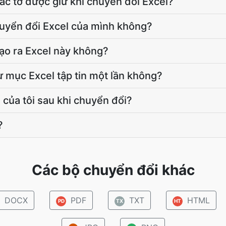
ác tờ được giữ khi chuyển đổi Excel?
chuyển đổi Excel của mình không?
ạo ra Excel này không?
ư mục Excel tập tin một lần không?
l của tôi sau khi chuyển đổi?
?
Các bộ chuyển đổi khác
DOCX
PDF
TXT
HTML
PD
TX
HT