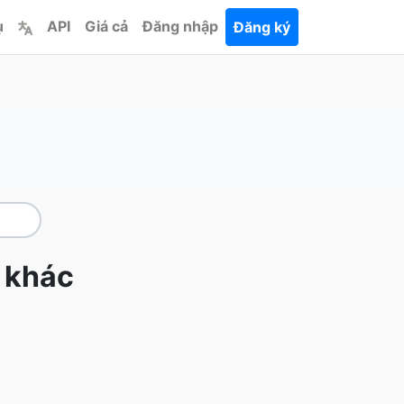
ụ
API
Giá cả
Đăng nhập
Đăng ký
g khác