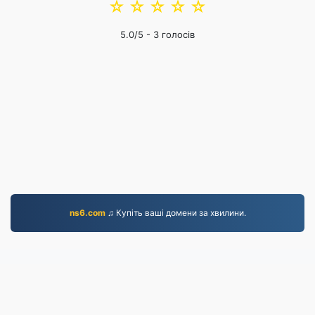
☆
☆
☆
☆
☆
5.0
/5 -
3
голосів
ns6.com
♫ Купіть ваші домени за хвилини.
WORD.to
2,854,686 Файли, конвертовані з 2019 року