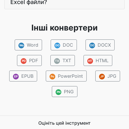
Excel файли?
Інші конвертери
Word
DOC
DOCX
Wo
DO
DO
PDF
TXT
HTML
PD
TX
HT
EPUB
PowerPoint
JPG
EP
Po
JP
PNG
PN
Оцініть цей інструмент