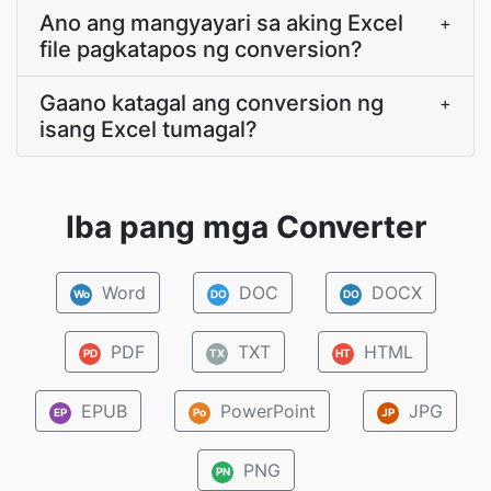
Ano ang mangyayari sa aking Excel
+
file pagkatapos ng conversion?
Gaano katagal ang conversion ng
+
isang Excel tumagal?
Iba pang mga Converter
Word
DOC
DOCX
Wo
DO
DO
PDF
TXT
HTML
PD
TX
HT
EPUB
PowerPoint
JPG
EP
Po
JP
PNG
PN