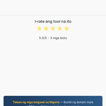
I-rate ang tool na ito
☆
☆
☆
☆
☆
5.0
/5 -
3
mga boto
Talaan ng mga lungsod sa Nigeria
— Bumili ng domain mula