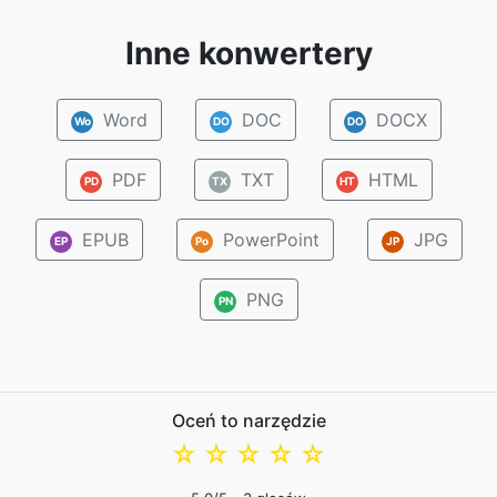
Inne konwertery
Word
DOC
DOCX
Wo
DO
DO
PDF
TXT
HTML
PD
TX
HT
EPUB
PowerPoint
JPG
EP
Po
JP
PNG
PN
Oceń to narzędzie
☆
☆
☆
☆
☆