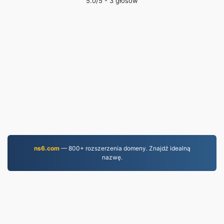
5.0
/5 -
3
głosów
ns6.com
— 800+ rozszerzenia domeny. Znajdź idealną
nazwę.
WORD.to
2,854,376 Pliki przekonwertowane od 2019 r.