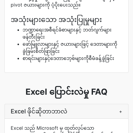
pivot ဇယားများကို ပံ့ပိုးပေးသည်။
အသုံးများသော အသုံးပြုမှုများ
ဘဏ္ဍာရေးအစီရင်ခံစာများနှင့် ဘတ်ဂျက်များ
ဖန်တီးခြင်း
ဖော်မြူလာများနှင့် ဇယားများဖြင့် ဒေတာများကို
ခွဲခြမ်းစိတ်ဖြာခြင်း
စာရင်းများနှင့်ဒေတာဘေ့စ်များကိုစီမံခန့်ခွဲခြင်း
Excel ပြောင်းလဲမှု FAQ
Excel ဖိုင်ဆိုတာဘာလဲ
+
Excel သည် Microsoft မှ ထုတ်လုပ်သော