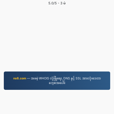
5.0
/5 -
3
မဲ
ns6.com
— အခမဲ့ WHOIS လုံခြုံရေး, DNS နှင့် SSL အားလုံးဒေတာ
ဘေ့စအပေါ်။
WORD.to
2,854,345 ၂၀၁၉ ခုနှစ်မှစ၍ ဖိုင်များကို ပြောင်းလဲခဲ့သည်