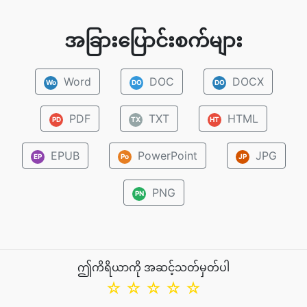
အခြားပြောင်းစက်များ
Word
DOC
DOCX
Wo
DO
DO
PDF
TXT
HTML
PD
TX
HT
EPUB
PowerPoint
JPG
EP
Po
JP
PNG
PN
ဤကိရိယာကို အဆင့်သတ်မှတ်ပါ
☆
☆
☆
☆
☆