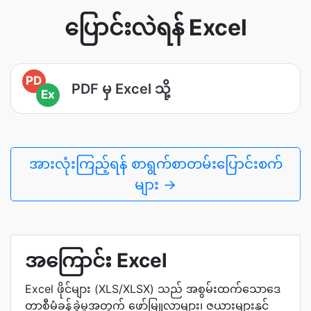
ပြောင်းလဲရန် Excel
PD
PDF မှ Excel သို့
Ex
အားလုံးကြည့်ရန် စာရွက်စာတမ်းပြောင်းစက်
များ →
အကြောင်း Excel
Excel ဖိုင်များ (XLS/XLSX) သည် အစွမ်းထက်သောဒေ
တာစီမံခန့်ခွဲမှုအတွက် ဖော်မြူလာများ၊ ဇယားများနှင့်