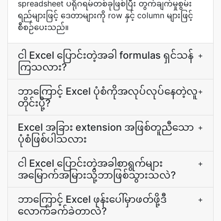
spreadsheet ပရိုဂရမ်တစ်ခုဖြစ်ပြီး တွက်ချက်မှုစွမ်း
ရည်များဖြင့် ဒေတာများကို row နှင့် column များဖြင့်
စီစဉ်ပေးသည်။
ငါ Excel ပြောင်းတဲ့အခါ formulas ရှင်သန်
+
ကြသလား?
ဘာကြောင့် Excel ပုံစံကိုအလုပ်လုပ်နေတဲ့လူ
+
တိုင်းပို့?
Excel အခြား extension အဖြစ်တူညီသော
+
ပုံစံဖြစ်ပါသလား
ငါ Excel ပြောင်းတဲ့အခါစာရွက်များ
+
အမြောက်အမြားသို့ဘာဖြစ်သွားသလဲ?
ဘာကြောင့် Excel ဖုန်းပေါ်မှာဖတ်ဖို့ဒီ
+
လောက်ခက်ခဲတာလဲ?