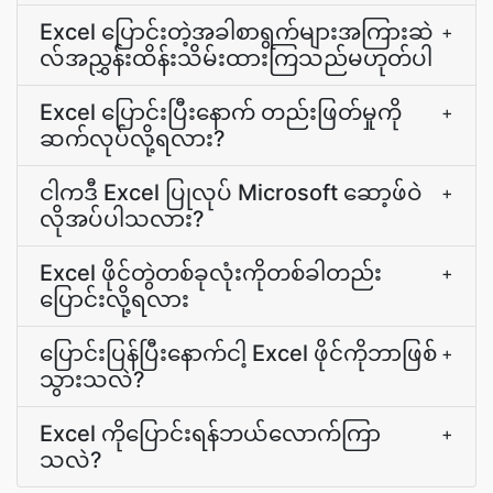
Excel ပြောင်းတဲ့အခါစာရွက်များအကြားဆဲ
+
လ်အညွှန်းထိန်းသိမ်းထားကြသည်မဟုတ်ပါ
Excel ပြောင်းပြီးနောက် တည်းဖြတ်မှုကို
+
ဆက်လုပ်လို့ရလား?
ငါကဒီ Excel ပြုလုပ် Microsoft ဆော့ဖ်ဝဲ
+
လိုအပ်ပါသလား?
Excel ဖိုင်တွဲတစ်ခုလုံးကိုတစ်ခါတည်း
+
ပြောင်းလို့ရလား
ပြောင်းပြန်ပြီးနောက်ငါ့ Excel ဖိုင်ကိုဘာဖြစ်
+
သွားသလဲ?
Excel ကိုပြောင်းရန်ဘယ်လောက်ကြာ
+
သလဲ?