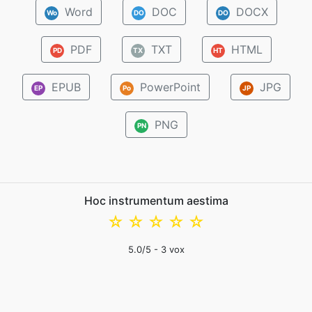
Word
DOC
DOCX
Wo
DO
DO
PDF
TXT
HTML
PD
TX
HT
EPUB
PowerPoint
JPG
EP
Po
JP
PNG
PN
Hoc instrumentum aestima
☆
☆
☆
☆
☆
5.0
/5 -
3
vox