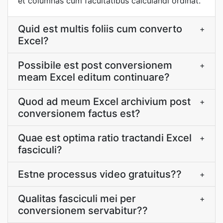
et columnas cum facultatibus calculandi ordinat.
Quid est multis foliis cum converto
+
Excel?
Possibile est post conversionem
+
meam Excel editum continuare?
Quod ad meum Excel archivium post
+
conversionem factus est?
Quae est optima ratio tractandi Excel
+
fasciculi?
Estne processus video gratuitus??
+
Qualitas fasciculi mei per
+
conversionem servabitur??