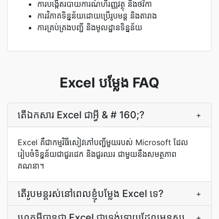
ការបង្កើតរបាយការណ៍ហិរញ្ញវត្ថុ និងថវិកា
ការវិភាគទិន្នន័យដោយប្រើរូបមន្ត និងតារាង
ការគ្រប់គ្រងបញ្ជី និងមូលដ្ឋានទិន្នន័យ
Excel បម្លែង FAQ
តើ​ឯកសារ Excel ជា​អ្វី & # 160;?
+
Excel គឺជាកម្មវិធីសៀវភៅបញ្ជីមួយរបស់ Microsoft ដែល
រៀបចំទិន្នន័យជាជួរដេក និងជួរឈរ ជាមួយនឹងសមត្ថភាព
គណនា។
តើ​រូបមន្ត​រស់​នៅ​ពេល​ខ្ញុំ​បម្លែង Excel ទេ?
+
ហេតុអ្វីបានជា Excel ជាទ្រង់ទ្រាយដែលមនុស្ស
+