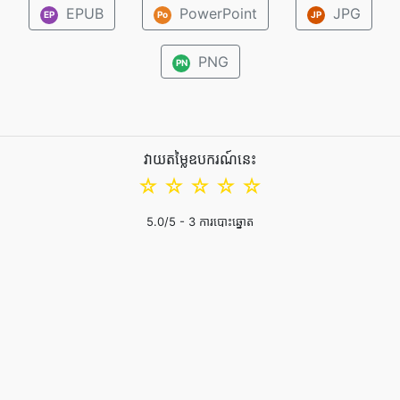
EPUB
PowerPoint
JPG
EP
Po
JP
PNG
PN
វាយតម្លៃឧបករណ៍នេះ
☆
☆
☆
☆
☆
5.0
/5 -
3
ការបោះឆ្នោត