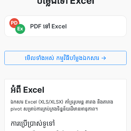
បម្លែង​ទៅ Excel
PD
PDF ទៅ Excel
Ex
មើល​ទាំងអស់ កម្មវិធីបម្លែងឯកសារ →
អំពី Excel
ឯកសារ Excel (XLS/XLSX) គាំទ្ររូបមន្ត តារាង និងតារាង
pivot សម្រាប់ការគ្រប់គ្រងទិន្នន័យដ៏មានអានុភាព។
ការប្រើប្រាស់ទូទៅ