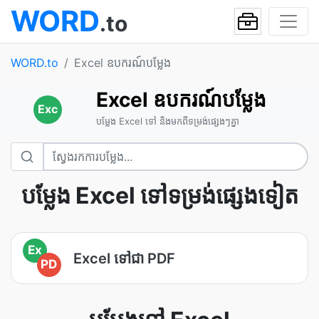
WORD
.to
WORD.to
Excel ឧបករណ៍បម្លែង
Excel ឧបករណ៍បម្លែង
Exc
បម្លែង Excel ទៅ និងមកពីទម្រង់ផ្សេងៗគ្នា
បម្លែង Excel ទៅទម្រង់ផ្សេងទៀត
Ex
Excel ទៅជា PDF
PD