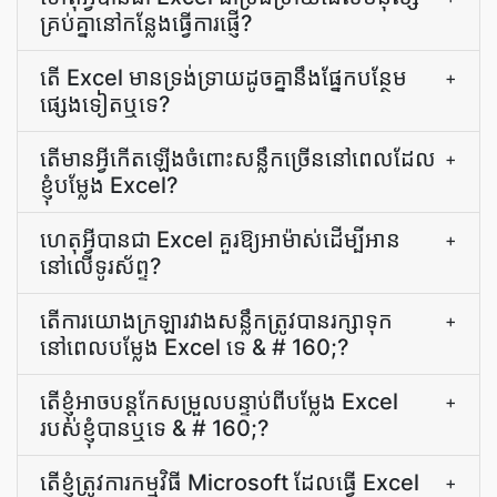
គ្រប់គ្នានៅកន្លែងធ្វើការផ្ញើ?
តើ Excel មានទ្រង់ទ្រាយដូចគ្នានឹងផ្នែកបន្ថែម
+
ផ្សេងទៀតឬទេ?
តើ​មាន​អ្វី​កើតឡើង​ចំពោះ​សន្លឹក​ច្រើន​នៅពេល​ដែល​
+
ខ្ញុំ​បម្លែង Excel?
ហេតុអ្វីបានជា Excel គួរឱ្យអាម៉ាស់ដើម្បីអាន
+
នៅលើទូរស័ព្ទ?
តើ​ការ​យោង​ក្រឡា​រវាង​សន្លឹក​ត្រូវ​បាន​រក្សា​ទុក​
+
នៅពេល​បម្លែង Excel ទេ & # 160;?
តើ​ខ្ញុំ​អាច​បន្ត​កែសម្រួល​បន្ទាប់​ពី​បម្លែង Excel
+
របស់​ខ្ញុំ​បាន​ឬ​ទេ & # 160;?
តើខ្ញុំត្រូវការកម្មវិធី Microsoft ដែលធ្វើ Excel
+