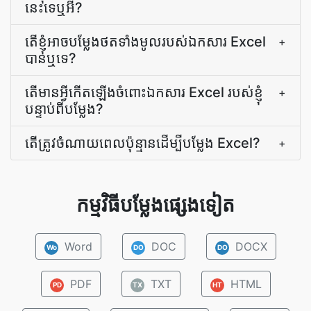
នេះទេឬអី?
តើ​ខ្ញុំ​អាច​បម្លែង​ថត​ទាំងមូល​របស់​ឯកសារ Excel
+
បាន​ឬ​ទេ?
តើ​មាន​អ្វី​កើតឡើង​ចំពោះ​ឯកសារ Excel របស់ខ្ញុំ​
+
បន្ទាប់​ពី​បម្លែង?
តើ​ត្រូវ​ចំណាយ​ពេល​ប៉ុន្មាន​ដើម្បី​បម្លែង Excel?
+
កម្មវិធីបម្លែងផ្សេងទៀត
Word
DOC
DOCX
Wo
DO
DO
PDF
TXT
HTML
PD
TX
HT